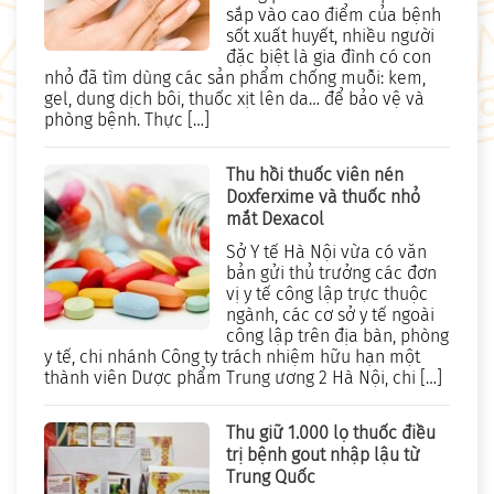
sắp vào cao điểm của bệnh
sốt xuất huyết, nhiều người
đặc biệt là gia đình có con
nhỏ đã tìm dùng các sản phẩm chống muỗi: kem,
gel, dung dịch bôi, thuốc xịt lên da… để bảo vệ và
phòng bệnh. Thực […]
Thu hồi thuốc viên nén
Doxferxime và thuốc nhỏ
mắt Dexacol
Sở Y tế Hà Nội vừa có văn
bản gửi thủ trưởng các đơn
vị y tế công lập trực thuộc
ngành, các cơ sở y tế ngoài
công lập trên địa bàn, phòng
y tế, chi nhánh Công ty trách nhiệm hữu hạn một
thành viên Dược phẩm Trung ương 2 Hà Nội, chi […]
Thu giữ 1.000 lọ thuốc điều
trị bệnh gout nhập lậu từ
Trung Quốc