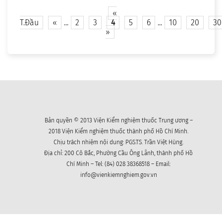
«
T.Đầu
«
...
2
3
4
5
6
...
10
20
30
»
Bản quyền © 2013 Viện Kiểm nghiệm thuốc Trung ương –
2018 Viện Kiểm nghiệm thuốc thành phố Hồ Chí Minh.
Chịu trách nhiệm nội dung: PGS.TS. Trần Việt Hùng.
Địa chỉ: 200 Cô Bắc, Phường Cầu Ông Lãnh, thành phố Hồ
Chí Minh – Tel: (84) 028 38368518 – Email:
info@vienkiemnghiem.gov.vn