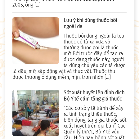
2005, ông […]
Lưu ý khi dùng thuốc bôi
ngoài da
Thuốc bôi dùng ngoài là loại
thuốc có từ xa xưa và
thường được gọi là thuốc
mỡ. Bởi trước đây, để tạo ra
được dạng thuốc này, người
ta dùng chủ yếu các tá dược
là dầu, mỡ, sáp động vật và thực vật. Thuốc thu
được thường ở dạng mềm, mịn, trơn nhờn […]
Sốt xuất huyết lên đỉnh dịch,
Bộ Y tế cấm tăng giá thuốc
“Các cơ sở y tế tránh để xảy
ra tình trạng thiếu thuốc,
biến động, tăng giá thuốc sốt
xuất huyết trên địa bàn”, Cục
Quản lý Dược, Bộ Y tế yêu
cầu. Hiện nay, bệnh sốt xuất