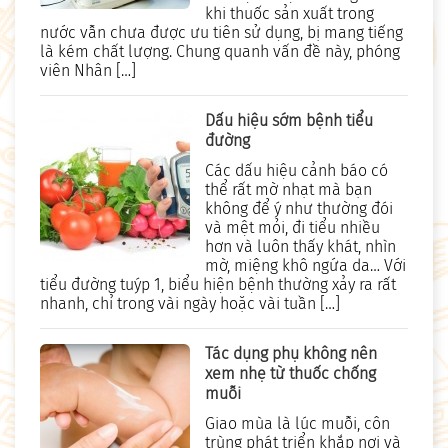
khi thuốc sản xuất trong
nước vẫn chưa được ưu tiên sử dụng, bị mang tiếng
là kém chất lượng. Chung quanh vấn đề này, phóng
viên Nhân […]
Dấu hiệu sớm bệnh tiểu
đường
Các dấu hiệu cảnh báo có
thể rất mờ nhạt mà bạn
không để ý như thường đói
và mệt mỏi, đi tiểu nhiều
hơn và luôn thấy khát, nhìn
mờ, miệng khô ngứa da… Với
tiểu đường tuýp 1, biểu hiện bệnh thường xảy ra rất
nhanh, chỉ trong vài ngày hoặc vài tuần […]
Tác dụng phụ không nên
xem nhẹ từ thuốc chống
muỗi
Giao mùa là lúc muỗi, côn
trùng phát triển khắp nơi và