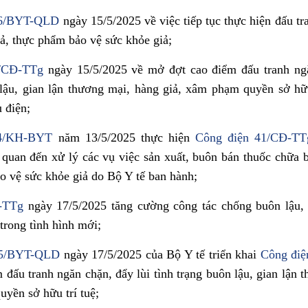
36/BYT-QLD
ngày 15/5/2025 về việc tiếp tục thực hiện đấu t
iả, thực phẩm bảo vệ sức khỏe giả;
5/CĐ-TTg
ngày 15/5/2025 về mở đợt cao điểm đấu tranh ngă
 lậu, gian lận thương mại, hàng giả, xâm phạm quyền sở hữ
 điện;
14/KH-BYT
năm 13/5/2025 thực hiện
Công điện 41/CĐ-TT
 quan đến xử lý các vụ việc sản xuất, buôn bán thuốc chữa b
o vệ sức khỏe giả do Bộ Y tế ban hành;
T-TTg
ngày 17/5/2025 tăng cường công tác chống buôn lậu, 
trong tình hình mới;
05/BYT-QLD
ngày 17/5/2025 của Bộ Y tế triển khai
Công đi
đấu tranh ngăn chặn, đẩy lùi tình trạng buôn lậu, gian lận 
uyền sở hữu trí tuệ;