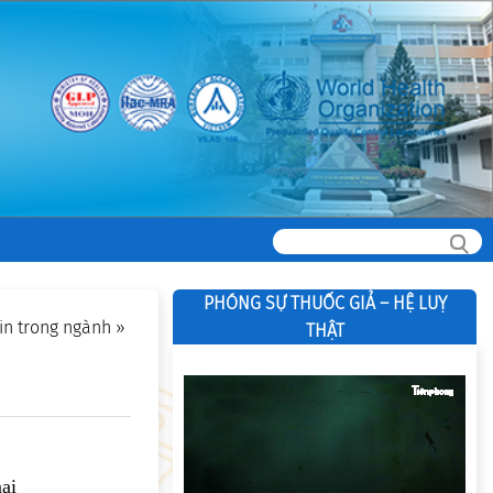
PHÓNG SỰ THUỐC GIẢ – HỆ LUỴ
in trong ngành
»
THẬT