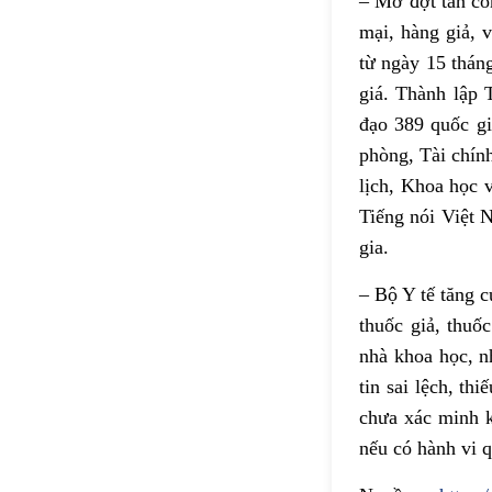
– Mở đợt tấn cô
mại, hàng giả, 
từ ngày 15 thán
giá. Thành lập
đạo 389 quốc gi
phòng, Tài chín
lịch, Khoa học 
Tiếng nói Việt
gia.
– Bộ Y tế tăng 
thuốc giả, thuố
nhà khoa học, n
tin sai lệch, th
chưa xác minh k
nếu có hành vi q