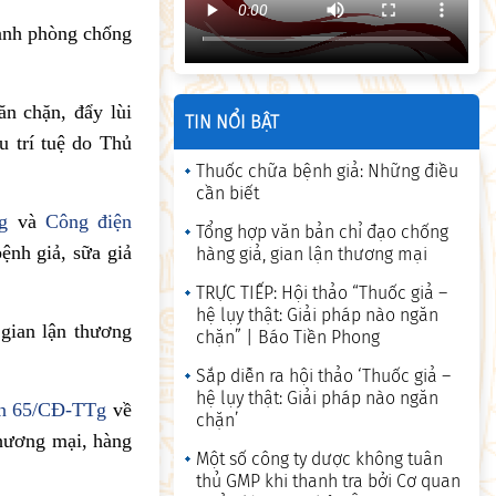
ranh phòng chống
n chặn, đẩy lùi
TIN NỔI BẬT
u trí tuệ do Thủ
Thuốc chữa bệnh giả: Những điều
cần biết
g
và
Công điện
Tổng hợp văn bản chỉ đạo chống
ệnh giả, sữa giả
hàng giả, gian lận thương mại
TRỰC TIẾP: Hội thảo “Thuốc giả –
hệ lụy thật: Giải pháp nào ngăn
gian lận thương
chặn” | Báo Tiền Phong
Sắp diễn ra hội thảo ‘Thuốc giả –
hệ lụy thật: Giải pháp nào ngăn
ện 65/CĐ-TTg
về
chặn’
thương mại, hàng
Một số công ty dược không tuân
thủ GMP khi thanh tra bởi Cơ quan