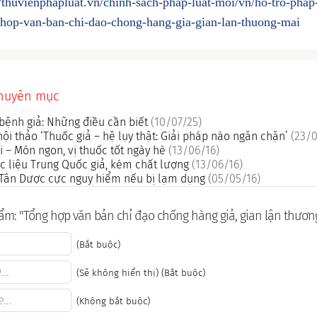
//thuvienphapluat.vn/chinh-sach-phap-luat-moi/vn/ho-tro-phap
hop-van-ban-chi-dao-chong-hang-gia-gian-lan-thuong-mai
chuyên mục
bệnh giả: Những điều cần biết
(10/07/25)
hội thảo ‘Thuốc giả – hệ lụy thật: Giải pháp nào ngăn chặn’
(23/0
 – Món ngon, vị thuốc tốt ngày hè
(13/06/16)
 liệu Trung Quốc giả, kém chất lượng
(13/06/16)
c Tân Dược cực nguy hiểm nếu bị lạm dụng
(05/05/16)
m: "Tổng hợp văn bản chỉ đạo chống hàng giả, gian lận thươn
(Bắt buộc)
(Sẽ không hiển thị) (Bắt buộc)
(Không bắt buộc)