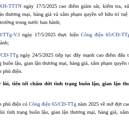
/KH-TTTN
ngày 17/5/2025 cao điểm giám sát, kiểm tra, xử
lận thương mại, hàng giả và xâm phạm quyền sở hữu trí tu
ị trường trong nước ban hành;
/TTg-V.I
ngày 17/5/2025 thực hiện
Công điện 65/CĐ-TT
ành;
2/CĐ-TTg
ngày 24/5/2025 tiếp tục đẩy mạnh cao điểm đấu t
ng buôn lậu, gian lận thương mại, hàng giả, xâm phạm quyền s
 phủ điện.
 lùi, tiến tới chấm dứt tình trạng buôn lậu, gian lận t
h phủ điện có
Công điện 65/CĐ-TTg
năm 2025 về mở đợt cao
lùi tình trạng buôn lậu, gian lận thương mại, hàng giả, x