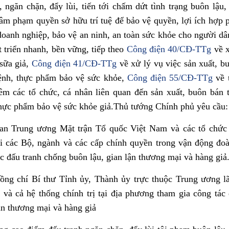
 ngăn chặn, đẩy lùi, tiến tới chấm dứt tình trạng buôn lậu,
xâm phạm quyền sở hữu trí tuệ để bảo vệ quyền, lợi ích hợp 
doanh nghiệp, bảo vệ an ninh, an toàn sức khỏe cho người d
 triển nhanh, bền vững, tiếp theo
Công điện 40/CĐ-TTg
về x
 sữa giả,
Công điện 41/CĐ-TTg
về xử lý vụ việc sản xuất, b
ệnh, thực phẩm bảo vệ sức khỏe,
Công điện 55/CĐ-TTg
về 
êm các tổ chức, cá nhân liên quan đến sản xuất, buôn bán
 thực phẩm bảo vệ sức khỏe giả.Thủ tướng Chính phủ yêu cầu:
an Trung ương Mặt trận Tổ quốc Việt Nam và các tổ chức 
i các Bộ, ngành và các cấp chính quyền trong vận động đoà
c đấu tranh chống buôn lậu, gian lận thương mại và hàng giả
ồng chí Bí thư Tỉnh ủy, Thành ủy trực thuộc Trung ương l
 và cả hệ thống chính trị tại địa phương tham gia công tác
ận thương mại và hàng giả