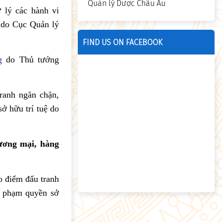
Quản lý Dược Châu Âu
 lý các hành vi
ệ do Cục Quản lý
FIND US ON FACEBOOK
g
do Thủ tướng
ranh ngăn chặn,
ở hữu trí tuệ do
hương mại, hàng
 điểm đấu tranh
âm phạm quyền sở