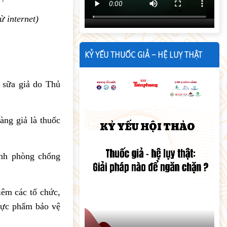
ừ internet)
KỶ YẾU THUỐC GIẢ – HỆ LUỴ THẬT
 sữa giả do Thủ
àng giả là thuốc
anh phòng chống
iêm các tổ chức,
thực phẩm bảo vệ