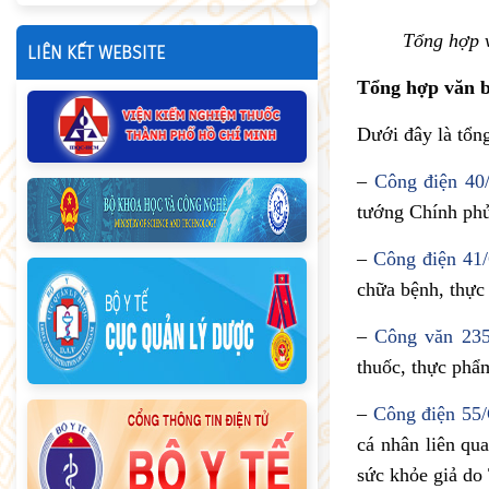
Tổng hợp v
LIÊN KẾT WEBSITE
Tổng hợp văn b
Dưới đây là tổn
–
Công điện 4
tướng Chính phủ
–
Công điện 41
chữa bệnh, thực
–
Công văn 23
thuốc, thực phẩ
–
Công điện 55
cá nhân liên qu
sức khỏe giả do