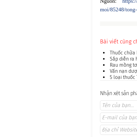
Nguồn:
https:
moi/85248/tong-
Bài viết cùng 
Thuốc chữa 
Sắp diễn ra 
Rau mồng tơi
Vấn nạn dược
5 loại thuố
Nhận xét sản phẩ