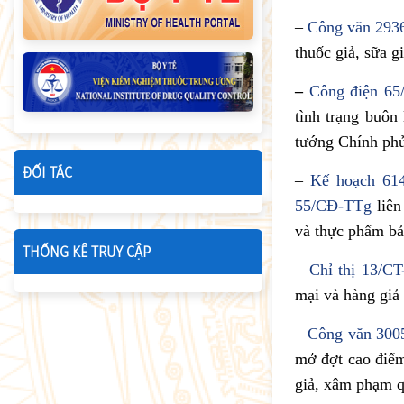
–
Công văn 29
thuốc giả, sữa g
–
Công điện 6
tình trạng buôn
tướng Chính phủ
ĐỐI TÁC
–
Kế hoạch 6
55/CĐ-TTg
liên
và thực phẩm bả
THỐNG KÊ TRUY CẬP
–
Chỉ thị 13/C
mại và hàng giả 
–
Công văn 30
mở đợt cao điểm 
giả, xâm phạm q