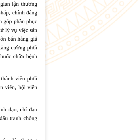
 gian lận thương
pháp, chính đáng
ân góp phần phục
ử lý vụ việc sản
uôn bán hàng giả
tăng cường phối
 thuốc chữa bệnh
thành viên phối
n viên, hội viên
.
ãnh đạo, chỉ đạo
 đấu tranh chống