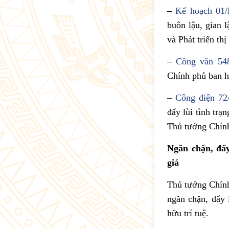
–
Kế hoạch 01
buôn lậu, gian 
và Phát triển th
–
Công văn 548
Chính phủ ban h
–
Công điện 7
đẩy lùi tình trạ
Thủ tướng Chính
Ngăn chặn, đẩy
giả
Thủ tướng Chín
ngăn chặn, đẩy 
hữu trí tuệ.