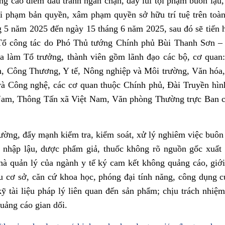
ng cao điểm đấu tranh ngăn chặn, đẩy lùi tội phạm buôn lậu,
vi phạm bản quyền, xâm phạm quyền sở hữu trí tuệ trên toàn
g 5 năm 2025 đến ngày 15 tháng 6 năm 2025, sau đó sẽ tiến 
 Tổ công tác do Phó Thủ tướng Chính phủ Bùi Thanh Sơn –
a làm Tổ trưởng, thành viên gồm lãnh đạo các bộ, cơ quan
h, Công Thương, Y tế, Nông nghiệp và Môi trường, Văn hóa
và Công nghệ, các cơ quan thuộc Chính phủ, Đài Truyền hì
 Nam, Thông Tấn xã Việt Nam, Văn phòng Thường trực Ban c
cường, đẩy mạnh kiểm tra, kiểm soát, xử lý nghiêm việc buôn
c nhập lậu, dược phẩm giả, thuốc không rõ nguồn gốc xuất
hà quản lý của ngành y tế ký cam kết không quảng cáo, giới
iếu cơ sở, căn cứ khoa học, phóng đại tính năng, công dụng 
ỹ tài liệu pháp lý liên quan đến sản phẩm; chịu trách nhiệm
uảng cáo gian dối.