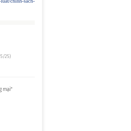
-luat/chinh-sach-
5/25)
g mại"