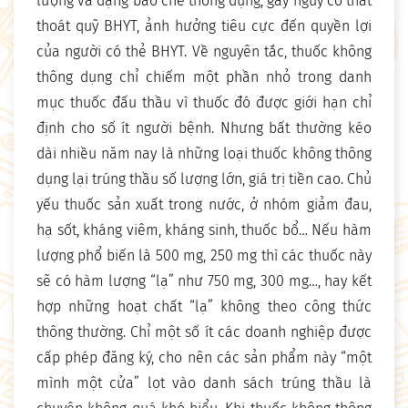
lượng và dạng bào chế thông dụng, gây nguy cơ thất
thoát quỹ BHYT, ảnh hưởng tiêu cực đến quyền lợi
của người có thẻ BHYT. Về nguyên tắc, thuốc không
thông dụng chỉ chiếm một phần nhỏ trong danh
mục thuốc đấu thầu vì thuốc đó được giới hạn chỉ
định cho số ít người bệnh. Nhưng bất thường kéo
dài nhiều năm nay là những loại thuốc không thông
dụng lại trúng thầu số lượng lớn, giá trị tiền cao. Chủ
yếu thuốc sản xuất trong nước, ở nhóm giảm đau,
hạ sốt, kháng viêm, kháng sinh, thuốc bổ… Nếu hàm
lượng phổ biến là 500 mg, 250 mg thì các thuốc này
sẽ có hàm lượng “lạ” như 750 mg, 300 mg…, hay kết
hợp những hoạt chất “lạ” không theo công thức
thông thường. Chỉ một số ít các doanh nghiệp được
cấp phép đăng ký, cho nên các sản phẩm này “một
mình một cửa” lọt vào danh sách trúng thầu là