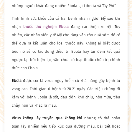
những người khác đang nhiễm Ebola tại Liberia và Tây Phi”.
Tình hình sức khỏe của cả hai bệnh nhân người Mỹ sau khi
nhận
thuốc thử nghiệm Ebola
đang cải thiện rõ rệt. Tuy
nhiên, các nhân viên y tế Mỹ cho rằng vẫn còn quá sớm để có
thể đưa ra kết luận cho loại thuốc này. Không ai biết được
liệu nó sẽ có tác dụng điều trị Ebola hay lại đem kết quả
ngược lại bởi hiện tại, vẫn chưa có loại thuốc chữa trị chính
thức cho Ebola.
Ebola
được coi là virus nguy hiểm có khả năng gây bệnh tử
vong cao. Thời gian ủ bệnh từ 20-21 ngày. Các triệu chứng đi
kèm với bệnh Ebola là sốt, đau đớn, khó chịu, nôn mửa, tiêu
chảy, nôn và khạc ra máu.
Virus không lây truyền qua không khí
nhưng có thể hoàn
toàn lây nhiễm nếu tiếp xúc qua đường máu, bài tiết hoặc