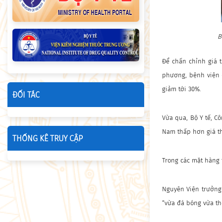
B
Để chấn chỉnh giá 
phương, bệnh viện 
giảm tới 30%.
ĐỐI TÁC
Vừa qua, Bộ Y tế, Cô
Nam thấp hơn giá th
THỐNG KÊ TRUY CẬP
Trong các mặt hàng t
Nguyên Viện trưởng
“vừa đá bóng vừa thổ