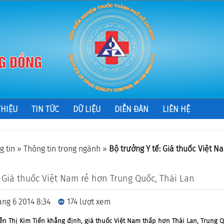
THIỆU
TIN TỨC
DỮ LIỆU
DIỄN ĐÀN
LIÊN HỆ
g tin
»
Thông tin trong ngành
»
Bộ trưởng Y tế: Giá thuốc Việt N
: Giá thuốc Việt Nam rẻ hơn Trung Quốc, Thái Lan
áng 6 2014 8:34
174 lượt xem
ễn Thị Kim Tiến khẳng định, giá thuốc Việt Nam thấp hơn Thái Lan, Trung Q