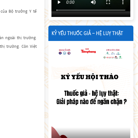
 của Bộ trưởng Y tế
KỶ YẾU THUỐC GIẢ – HỆ LUỴ THẬT
án ngoài thị trường.
hị trường. Còn Việt