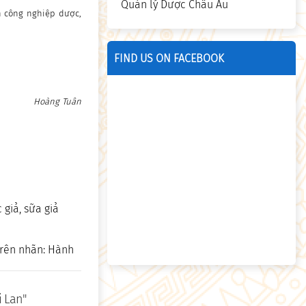
Quản lý Dược Châu Âu
n công nghiệp dược,
FIND US ON FACEBOOK
Hoàng Tuân
 giả, sữa giả
trên nhãn: Hành
i Lan"