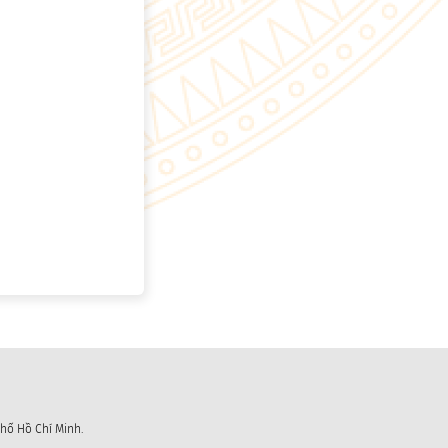
hố Hồ Chí Minh.