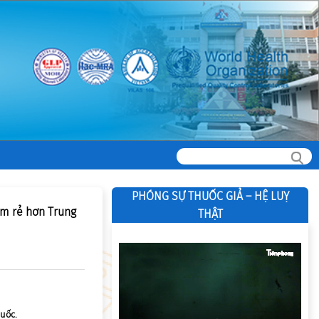
PHÓNG SỰ THUỐC GIẢ – HỆ LUỴ
am rẻ hơn Trung
THẬT
uốc.