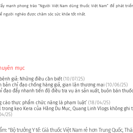
đẩy mạnh phong trào “Người Việt Nam dùng thuốc Việt Nam” để phát triể
để người nghèo được chăm sóc sức khỏe tốt nhất.
chuyên mục
bệnh giả: Những điều cần biết
(10/07/25)
 bản chỉ đạo chống hàng giả, gian lận thương mại
(10/06/25)
ỉ đạo đẩy nhanh tiến độ điều tra vụ án sản xuất, buôn bán thuốc
ng cáo thực phẩm chức năng là phạm luật’
(18/04/25)
l trong kẹo Kera của Hằng Du Mục, Quang Linh Vlogs không ghi 
04/25)
m: "Bộ trưởng Y tế: Giá thuốc Việt Nam rẻ hơn Trung Quốc, Thá