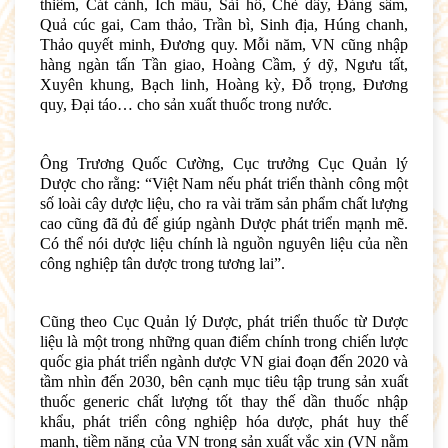
thiêm, Cát cánh, Ích mẫu, Sài hồ, Chè dây, Đảng sâm,
Quả cúc gai, Cam thảo, Trần bì, Sinh địa, Húng chanh,
Thảo quyết minh, Đương quy. Mỗi năm, VN cũng nhập
hàng ngàn tấn Tần giao, Hoàng Cầm, ý dỹ, Ngưu tất,
Xuyên khung, Bạch linh, Hoàng kỳ, Đỗ trọng, Đương
quy, Đại táo… cho sản xuất thuốc trong nước.
Ông Trương Quốc Cường, Cục trưởng Cục Quản lý
Dược cho rằng: “Việt Nam nếu phát triển thành công một
số loài cây dược liệu, cho ra vài trăm sản phẩm chất lượng
cao cũng đã đủ để giúp ngành Dược phát triển mạnh mẽ.
Có thể nói dược liệu chính là nguồn nguyên liệu của nền
công nghiệp tân dược trong tương lai”.
Cũng theo Cục Quản lý Dược, phát triển thuốc từ Dược
liệu là một trong những quan điểm chính trong chiến lược
quốc gia phát triển ngành dược VN giai đoạn đến 2020 và
tầm nhìn đến 2030, bên cạnh mục tiêu tập trung sản xuất
thuốc generic chất lượng tốt thay thế dần thuốc nhập
khẩu, phát triển công nghiệp hóa dược, phát huy thế
mạnh, tiềm năng của VN trong sản xuất vắc xin (VN nằm