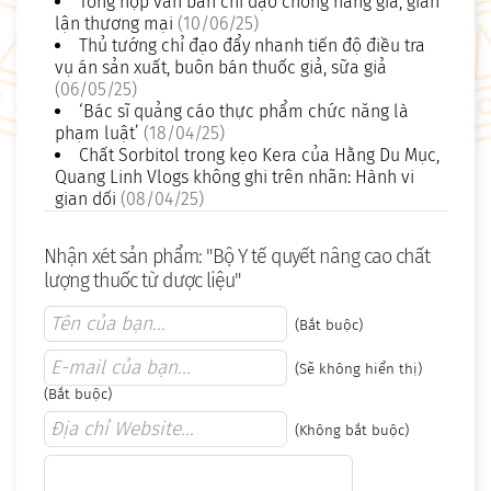
Tổng hợp văn bản chỉ đạo chống hàng giả, gian
lận thương mại
(10/06/25)
Thủ tướng chỉ đạo đẩy nhanh tiến độ điều tra
vụ án sản xuất, buôn bán thuốc giả, sữa giả
(06/05/25)
‘Bác sĩ quảng cáo thực phẩm chức năng là
phạm luật’
(18/04/25)
Chất Sorbitol trong kẹo Kera của Hằng Du Mục,
Quang Linh Vlogs không ghi trên nhãn: Hành vi
gian dối
(08/04/25)
Nhận xét sản phẩm: "Bộ Y tế quyết nâng cao chất
lượng thuốc từ dược liệu"
(Bắt buộc)
(Sẽ không hiển thị)
(Bắt buộc)
(Không bắt buộc)