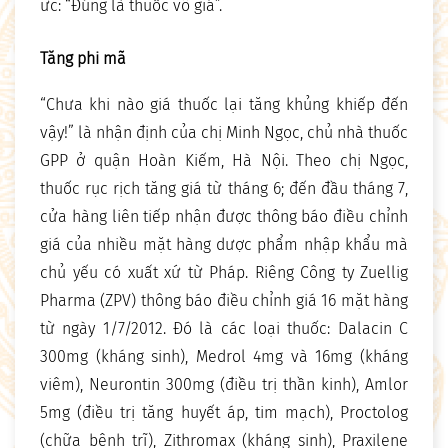
ức: “Đúng là thuốc vô giá”.
Tăng phi mã
“Chưa khi nào giá thuốc lại tăng khủng khiếp đến
vậy!” là nhận định của chị Minh Ngọc, chủ nhà thuốc
GPP ở quận Hoàn Kiếm, Hà Nội. Theo chị Ngọc,
thuốc rục rịch tăng giá từ tháng 6; đến đầu tháng 7,
cửa hàng liên tiếp nhận được thông báo điều chỉnh
giá của nhiều mặt hàng dược phẩm nhập khẩu mà
chủ yếu có xuất xứ từ Pháp. Riêng Công ty Zuellig
Pharma (ZPV) thông báo điều chỉnh giá 16 mặt hàng
từ ngày 1/7/2012. Đó là các loại thuốc: Dalacin C
300mg (kháng sinh), Medrol 4mg và 16mg (kháng
viêm), Neurontin 300mg (điều trị thần kinh), Amlor
5mg (điều trị tăng huyết áp, tim mạch), Proctolog
(chữa bệnh trĩ), Zithromax (kháng sinh), Praxilene