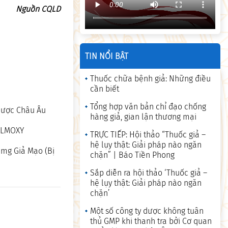
Nguồn CQLD
TIN NỔI BẬT
Thuốc chữa bệnh giả: Những điều
cần biết
Tổng hợp văn bản chỉ đạo chống
 Dược Châu Âu
hàng giả, gian lận thương mại
EALMOXY
TRỰC TIẾP: Hội thảo “Thuốc giả –
hệ lụy thật: Giải pháp nào ngăn
0mg Giả Mạo (Bị
chặn” | Báo Tiền Phong
Sắp diễn ra hội thảo ‘Thuốc giả –
hệ lụy thật: Giải pháp nào ngăn
chặn’
Một số công ty dược không tuân
thủ GMP khi thanh tra bởi Cơ quan