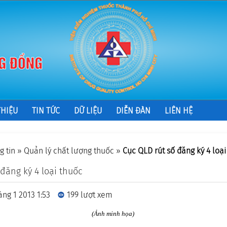
THIỆU
TIN TỨC
DỮ LIỆU
DIỄN ĐÀN
LIÊN HỆ
g tin
»
Quản lý chất lượng thuốc
»
Cục QLD rút số đăng ký 4 loại
 đăng ký 4 loại thuốc
ng 1 2013 1:53
199 lượt xem
(Ảnh minh họa)