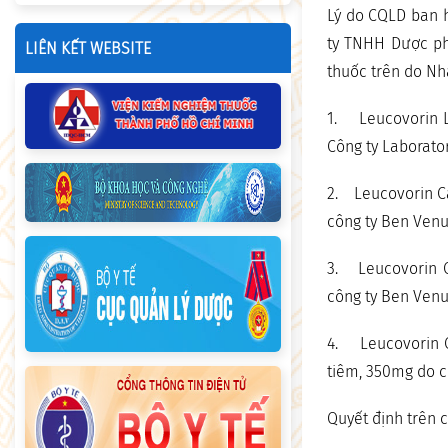
Lý do CQLD ban h
ty TNHH Dược ph
LIÊN KẾT WEBSITE
thuốc trên do Nh
1. Leucovorin L
Công ty Laborato
2. Leucovorin Ca
công ty Ben Venu
3. Leucovorin C
công ty Ben Venu
4. Leucovorin C
tiêm, 350mg do c
Quyết định trên c