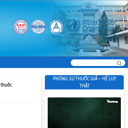
PHÓNG SỰ THUỐC GIẢ – HỆ LUỴ
 thuốc
THẬT