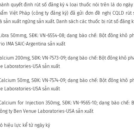
ành quyết định rút số đăng ký 4 loại thuốc nói trên là do ngà
ẩm Việt Pháp (công ty đăng ký) đã gửi đơn đề nghị CQLD rút 
à sản xuất ngừng sản xuất. Danh sách các thuốc bị rút số đăng k
ibra 50mmg, SĐK: VN-6554-08; dạng bào chế: Bột đông khô p
rio IMA SAIC-Argentina sản xuất
lcium 200mg, SĐK: VN-7573-09; dạng bào chế: Bột đông khô ph
e Laboratories-USA sản xuất
alcium 50mg, SĐK: VN-7574-09; dạng bào chế: Bột đông khô p
e Laboratories-USA sản xuất
alcium for Injection 350mg, SĐK: VN-9565-10; dạng bào chế: 
ông ty Ben Venue Laboratories-USA sản xuất
ó hiệu lực kể từ ngày ký