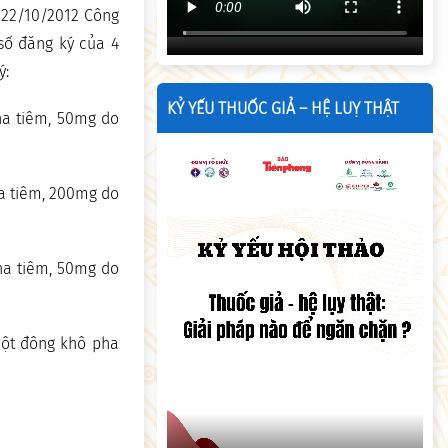
y 22/10/2012 Công
số đăng ký của 4
ý:
KỶ YẾU THUỐC GIẢ – HỆ LUỴ THẬT
ha tiêm, 50mg do
a tiêm, 200mg do
ha tiêm, 50mg do
Bột đông khô pha