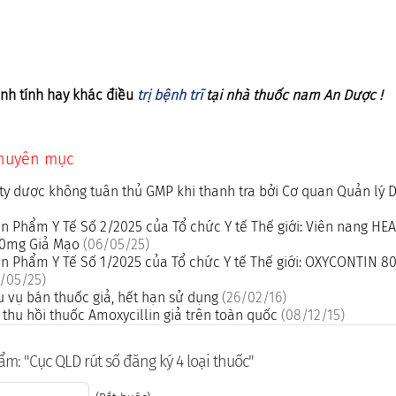
nh tính hay khác điều
trị bệnh trĩ
tại nhà thuốc nam An Dược !
chuyên mục
ty dược không tuân thủ GMP khi thanh tra bởi Cơ quan Quản lý
n Phẩm Y Tế Số 2/2025 của Tổ chức Y tế Thế giới: Viên nang H
500mg Giả Mạo
(06/05/25)
n Phẩm Y Tế Số 1/2025 của Tổ chức Y tế Thế giới: OXYCONTIN 8
/05/25)
u vụ bán thuốc giả, hết hạn sử dụng
(26/02/16)
thu hồi thuốc Amoxycillin giả trên toàn quốc
(08/12/15)
m: "Cục QLD rút số đăng ký 4 loại thuốc"