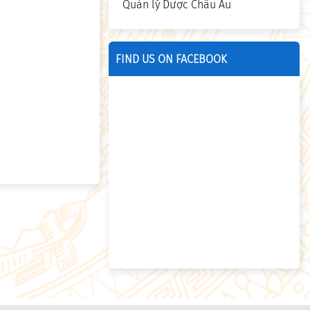
Quản lý Dược Châu Âu
FIND US ON FACEBOOK