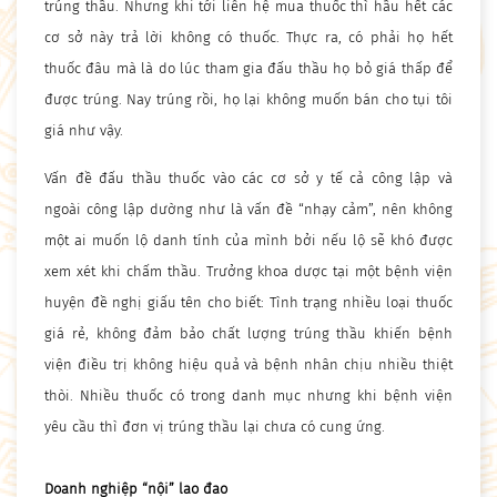
trúng thầu. Nhưng khi tới liên hệ mua thuốc thì hầu hết các
cơ sở này trả lời không có thuốc. Thực ra, có phải họ hết
thuốc đâu mà là do lúc tham gia đấu thầu họ bỏ giá thấp để
được trúng. Nay trúng rồi, họ lại không muốn bán cho tụi tôi
giá như vậy.
Vấn đề đấu thầu thuốc vào các cơ sở y tế cả công lập và
ngoài công lập dường như là vấn đề “nhạy cảm”, nên không
một ai muốn lộ danh tính của mình bởi nếu lộ sẽ khó được
xem xét khi chấm thầu. Trưởng khoa dược tại một bệnh viện
huyện đề nghị giấu tên cho biết: Tình trạng nhiều loại thuốc
giá rẻ, không đảm bảo chất lượng trúng thầu khiến bệnh
viện điều trị không hiệu quả và bệnh nhân chịu nhiều thiệt
thòi. Nhiều thuốc có trong danh mục nhưng khi bệnh viện
yêu cầu thì đơn vị trúng thầu lại chưa có cung ứng.
Doanh nghiệp “nội” lao đao