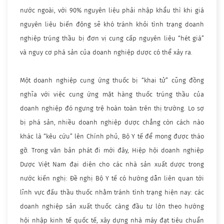
nước ngoài, với 90% nguyên liệu phải nhập khẩu thì khi giá
nguyên liệu biến động sẽ khó tránh khỏi tình trạng doanh
nghiệp trúng thầu bị đơn vị cung cấp nguyên liệu “hét giá”
và nguy cơ phá sản của doanh nghiệp dược có thể xảy ra.
Một doanh nghiệp cung ứng thuốc bị “khai tử” cũng đồng
nghĩa với việc cung ứng mặt hàng thuốc trúng thầu của
doanh nghiệp đó ngưng trệ hoàn toàn trên thị trường. Lo sợ
bị phá sản, nhiều doanh nghiệp dược chẳng còn cách nào
khác là “kêu cứu” lên Chính phủ, Bộ Y tế để mong được tháo
gỡ. Trong văn bản phát đi mới đây, Hiệp hội doanh nghiệp
Dược Việt Nam đại diện cho các nhà sản xuất dược trong
nước kiến nghị: Đề nghị Bộ Y tế có hướng dẫn liên quan tới
lĩnh vực đấu thầu thuốc nhằm tránh tình trạng hiện nay: các
doanh nghiệp sản xuất thuốc càng đầu tư lớn theo hướng
hội nhập kinh tế quốc tế, xây dựng nhà máy đạt tiêu chuẩn