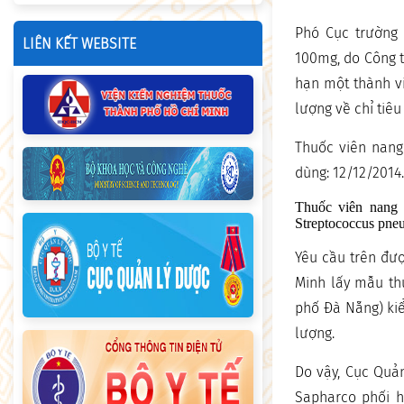
Phó Cục trường 
LIÊN KẾT WEBSITE
100mg, do Công t
hạn một thành v
lượng về chỉ tiê
Thuốc viên nang 
dùng: 12/12/2014.
Thuốc viên nang 
Streptococcus pneu
Yêu cầu trên đư
Minh lấy mẫu thu
phố Đà Nẵng) kiể
lượng.
Do vậy, Cục Quả
Sapharco phối h