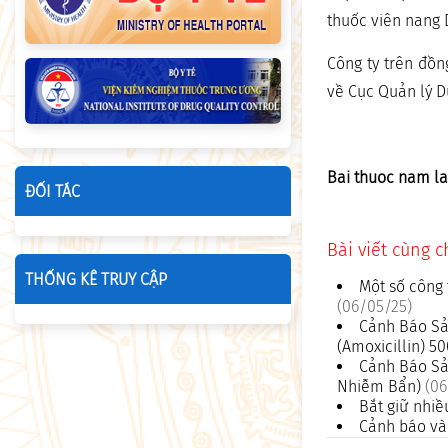
thuốc viên nang 
Công ty trên đồn
về Cục Quản lý D
Bai thuoc nam la
ĐỐI TÁC
Bài viết cùng 
THỐNG KÊ TRUY CẬP
Một số công 
(06/05/25)
Cảnh Báo Sả
(Amoxicillin) 
Cảnh Báo Sả
Nhiễm Bẩn)
(06
Bắt giữ nhiề
Cảnh báo và 