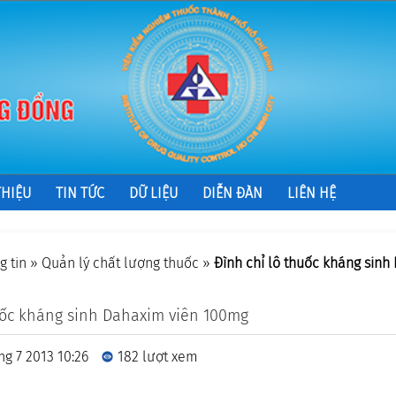
THIỆU
TIN TỨC
DỮ LIỆU
DIỄN ĐÀN
LIÊN HỆ
g tin
»
Quản lý chất lượng thuốc
»
Đình chỉ lô thuốc kháng sinh
uốc kháng sinh Dahaxim viên 100mg
ng 7 2013 10:26
182 lượt xem