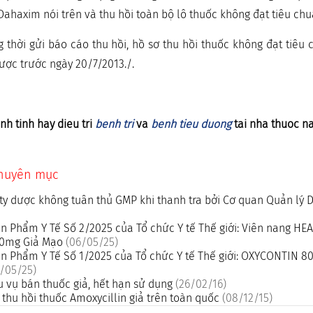
Dahaxim nói trên và thu hồi toàn bộ lô thuốc không đạt tiêu chu
g thời gửi báo cáo thu hồi, hồ sơ thu hồi thuốc không đạt tiêu
ược trước ngày 20/7/2013./.
nh tinh hay dieu tri
benh tri
va
benh tieu duong
tai nha thuoc n
chuyên mục
ty dược không tuân thủ GMP khi thanh tra bởi Cơ quan Quản lý
n Phẩm Y Tế Số 2/2025 của Tổ chức Y tế Thế giới: Viên nang H
500mg Giả Mạo
(06/05/25)
n Phẩm Y Tế Số 1/2025 của Tổ chức Y tế Thế giới: OXYCONTIN 8
/05/25)
u vụ bán thuốc giả, hết hạn sử dụng
(26/02/16)
thu hồi thuốc Amoxycillin giả trên toàn quốc
(08/12/15)