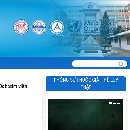
PHÓNG SỰ THUỐC GIẢ – HỆ LUỴ
 Dahaxim viên
THẬT