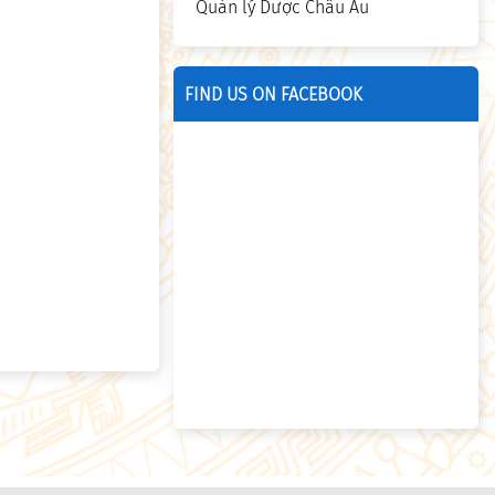
Quản lý Dược Châu Âu
FIND US ON FACEBOOK