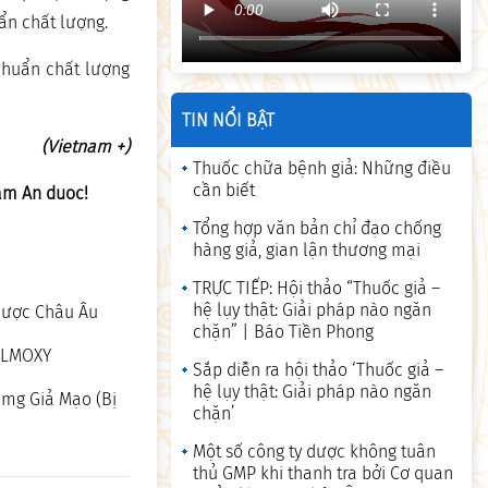
ẩn chất lượng.
 chuẩn chất lượng
TIN NỔI BẬT
(Vietnam +)
Thuốc chữa bệnh giả: Những điều
cần biết
am An duoc!
Tổng hợp văn bản chỉ đạo chống
hàng giả, gian lận thương mại
TRỰC TIẾP: Hội thảo “Thuốc giả –
hệ lụy thật: Giải pháp nào ngăn
 Dược Châu Âu
chặn” | Báo Tiền Phong
EALMOXY
Sắp diễn ra hội thảo ‘Thuốc giả –
hệ lụy thật: Giải pháp nào ngăn
0mg Giả Mạo (Bị
chặn’
Một số công ty dược không tuân
thủ GMP khi thanh tra bởi Cơ quan