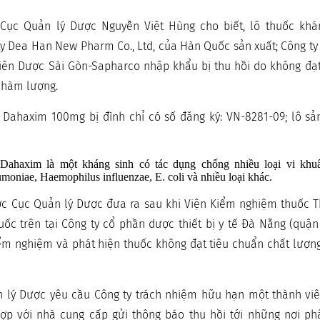
Cục Quản lý Dược Nguyễn Việt Hùng cho biết, lô thuốc khá
y Dea Han New Pharm Co., Ltd, của Hàn Quốc sản xuất; Công ty
iên Dược Sài Gòn-Sapharco nhập khẩu bị thu hồi do không đạt
u hàm lượng.
Dahaxim 100mg bị đình chỉ có số đăng ký: VN-8281-09; lô sản
Dahaxim là một kháng sinh có tác dụng chống nhiều loại vi kh
moniae, Haemophilus influenzae, E. coli và nhiều loại khác.
ợc Cục Quản lý Dược đưa ra sau khi Viện Kiểm nghiệm thuốc 
ốc trên tại Công ty cổ phần dược thiết bị y tế Đà Nẵng (quận
m nghiệm và phát hiện thuốc không đạt tiêu chuẩn chất lượng
n lý Dược yêu cầu Công ty trách nhiệm hữu hạn một thành vi
ợp với nhà cung cấp gửi thông báo thu hồi tới những nơi ph