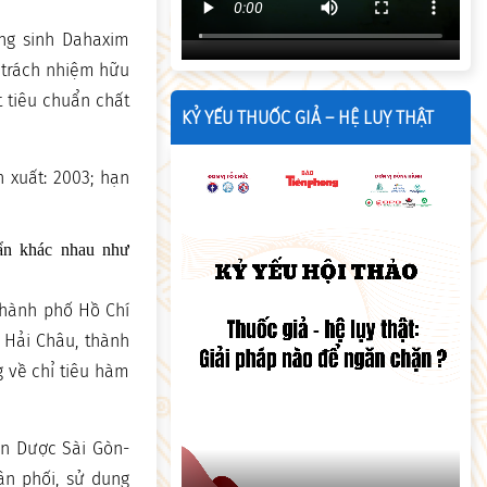
ng sinh Dahaxim
 trách nhiệm hữu
 tiêu chuẩn chất
KỶ YẾU THUỐC GIẢ – HỆ LUỴ THẬT
 xuất: 2003; hạn
uẩn khác nhau như
Thành phố Hồ Chí
 Hải Châu, thành
 về chỉ tiêu hàm
ên Dược Sài Gòn-
ân phối, sử dụng