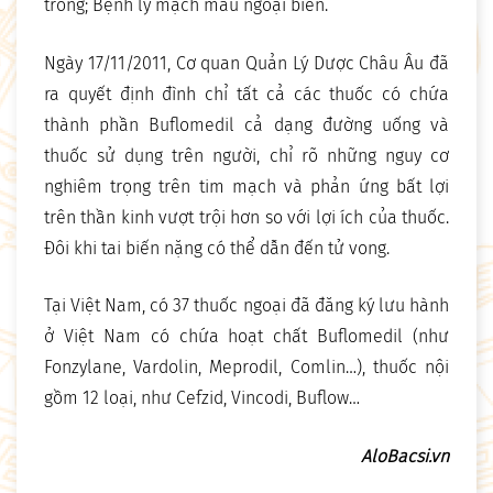
trong; Bệnh lý mạch máu ngoại biên.
Ngày 17/11/2011, Cơ quan Quản Lý Dược Châu Âu đã
ra quyết định đình chỉ tất cả các thuốc có chứa
thành phần Buflomedil cả dạng đường uống và
thuốc sử dụng trên người, chỉ rõ những nguy cơ
nghiêm trọng trên tim mạch và phản ứng bất lợi
trên thần kinh vượt trội hơn so với lợi ích của thuốc.
Đôi khi tai biến nặng có thể dẫn đến tử vong.
Tại Việt Nam, có 37 thuốc ngoại đã đăng ký lưu hành
ở Việt Nam có chứa hoạt chất Buflomedil (như
Fonzylane, Vardolin, Meprodil, Comlin…), thuốc nội
gồm 12 loại, như Cefzid, Vincodi, Buflow…
AloBacsi.vn