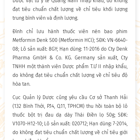
Dược vật tư y tế Quảng Nam nhập khẩu, do không
đạt tiêu chuẩn chất lượng về chỉ tiêu khối lượng
trung bình viên và định lượng.
Đình chỉ lưu hành thuốc viên nén bao phim
Metformin Denk 500 (Metformin HCl); SĐK: VN-6640-
08; Lô sản xuất: 8GY; Hạn dùng: 11-2016 do Cty Denk
Pharma GmbH & Co. KG. Germany sản xuất, Cty
TNHH một thành viên Dược phẩm T.Ư II nhập khẩu,
do không đạt tiêu chuẩn chất lượng về chỉ tiêu độ
hòa tan.
Cục Quản lý Dược cũng yêu cầu Cơ sở Thanh Hải
(132 Bình Thới, P.14, Q.11, TPHCM) thu hồi toàn bộ lô
thuốc bột trị đau dạ dày Thái Điền lọ 50g; SĐK:
V1070-H12-10; Lô sản xuất: 020712; Hạn dùng: 7-2014,
do không đạt tiêu chuẩn chất lượng về chỉ tiêu giới