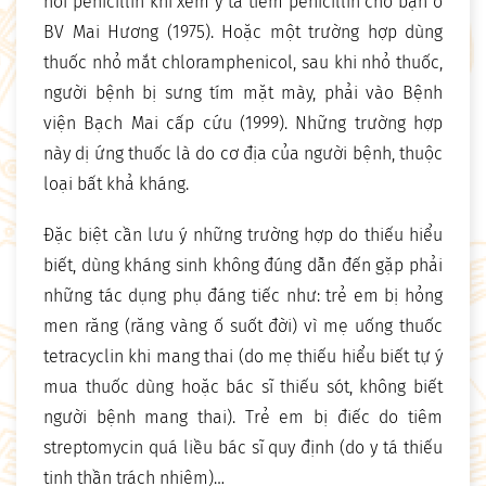
hơi penicillin khi xem y tá tiêm penicillin cho bạn ở
BV Mai Hương (1975). Hoặc một trường hợp dùng
thuốc nhỏ mắt chloramphenicol, sau khi nhỏ thuốc,
người bệnh bị sưng tím mặt mày, phải vào Bệnh
viện Bạch Mai cấp cứu (1999). Những trường hợp
này dị ứng thuốc là do cơ địa của người bệnh, thuộc
loại bất khả kháng.
Đặc biệt cần lưu ý những trường hợp do thiếu hiểu
biết, dùng kháng sinh không đúng dẫn đến gặp phải
những tác dụng phụ đáng tiếc như: trẻ em bị hỏng
men răng (răng vàng ố suốt đời) vì mẹ uống thuốc
tetracyclin khi mang thai (do mẹ thiếu hiểu biết tự ý
mua thuốc dùng hoặc bác sĩ thiếu sót, không biết
người bệnh mang thai). Trẻ em bị điếc do tiêm
streptomycin quá liều bác sĩ quy định (do y tá thiếu
tinh thần trách nhiệm)…