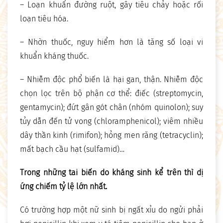
– Loạn khuẩn đường ruột, gây tiêu chảy hoặc rối
loạn tiêu hóa.
– Nhờn thuốc, nguy hiểm hơn là tăng số loại vi
khuẩn kháng thuốc.
– Nhiễm độc phổ biến là hại gan, thận. Nhiễm độc
chọn lọc trên bộ phận cơ thể: điếc (streptomycin,
gentamycin); đứt gân gót chân (nhóm quinolon); suy
tủy dẫn đến tử vong (chloramphenicol); viêm nhiều
dây thần kinh (rimifon); hỏng men răng (tetracyclin);
mất bạch cầu hạt (sulfamid)…
Trong những tai biến do kháng sinh kể trên thì dị
ứng chiếm tỷ lệ lớn nhất.
Có trường hợp một nữ sinh bị ngất xỉu do ngửi phải