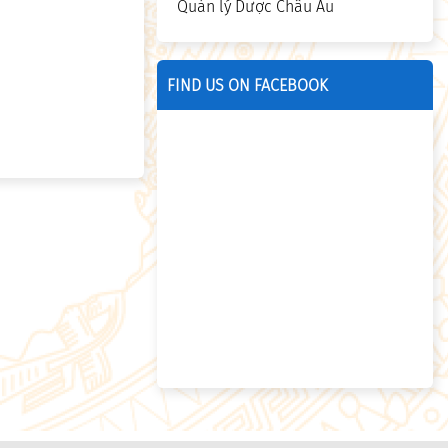
Quản lý Dược Châu Âu
FIND US ON FACEBOOK