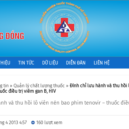
THIỆU
TIN TỨC
DỮ LIỆU
DIỄN ĐÀN
LIÊN HỆ
g tin
»
Quản lý chất lượng thuốc
»
Ðình chỉ lưu hành và thu hồi
uốc điều trị viêm gan B, HIV
ành và thu hồi lô viên nén bao phim tenovir – thuốc điề
ng 4 2013 4:57
160 lượt xem