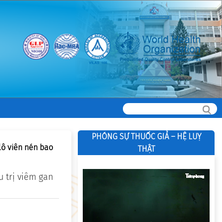
PHÓNG SỰ THUỐC GIẢ – HỆ LUỴ
 lô viên nén bao
THẬT
u trị viêm gan