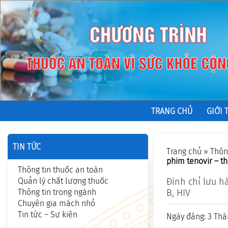
TRANG CHỦ
GIỚI 
TIN TỨC
Trang chủ
»
Thôn
phim tenovir – th
Thông tin thuốc an toàn
Quản lý chất lượng thuốc
Ðình chỉ lưu h
Thông tin trong ngành
B, HIV
Chuyên gia mách nhỏ
Tin tức – Sự kiện
Ngày đăng: 3 Thá