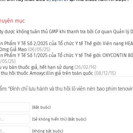
chuyên mục
ty dược không tuân thủ GMP khi thanh tra bởi Cơ quan Quản lý
n Phẩm Y Tế Số 2/2025 của Tổ chức Y tế Thế giới: Viên nang H
500mg Giả Mạo
(06/05/25)
n Phẩm Y Tế Số 1/2025 của Tổ chức Y tế Thế giới: OXYCONTIN 8
/05/25)
u vụ bán thuốc giả, hết hạn sử dụng
(26/02/16)
thu hồi thuốc Amoxycillin giả trên toàn quốc
(08/12/15)
m: "Ðình chỉ lưu hành và thu hồi lô viên nén bao phim tenovir 
(Bắt buộc)
(Sẽ không hiển thị) (Bắt buộc)
(Không bắt buộc)