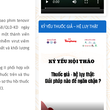
 bao phim tenovir
KỶ YẾU THUỐC GIẢ – HỆ LUỴ THẬT
0258/QLD-KD ngày
H một thành viên
 nhiễm virut viêm
hất và khối lượng
 II phối hợp với
thuốc trên và thu
 sơ thu hồi thuốc
13.