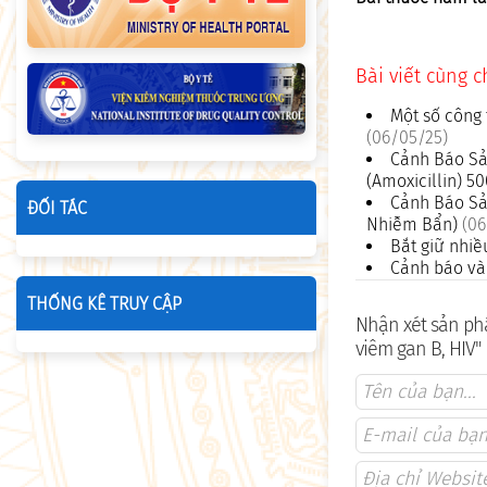
Bài viết cùng 
Một số công 
(06/05/25)
Cảnh Báo Sả
(Amoxicillin) 
Cảnh Báo Sả
ĐỐI TÁC
Nhiễm Bẩn)
(06
Bắt giữ nhiề
Cảnh báo và 
THỐNG KÊ TRUY CẬP
Nhận xét sản phẩ
viêm gan B, HIV"