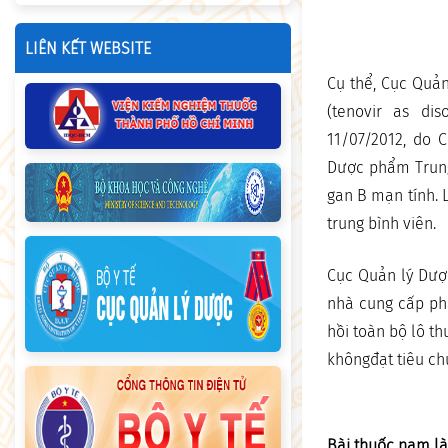
LIÊN KẾT WEBSITE
Cụ thể, Cục Quản
(tenovir as dis
11/07/2012, do 
Dược phẩm Trung 
gan B mạn tính. L
trung bình viên.
Cục Quản lý Dượ
nhà cung cấp phả
hồi toàn bộ lô th
khôngđạt tiêu ch
Bài thuốc nam là