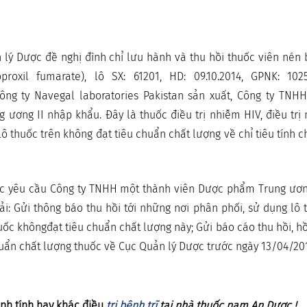
 lý Dược đề nghị đình chỉ lưu hành và thu hồi thuốc viên nén
oproxil fumarate), lô SX: 61201, HD: 09.10.2014, GPNK: 1
Công ty Navegal laboratories Pakistan sản xuất, Công ty TNH
ương II nhập khẩu. Đây là thuốc điều trị nhiễm HIV, điều trị
ô thuốc trên không đạt tiêu chuẩn chất lượng về chỉ tiêu tính c
c yêu cầu Công ty TNHH một thành viên Dược phẩm Trung ương
i: Gửi thông báo thu hồi tới những nơi phân phối, sử dụng lô 
uốc khôngđạt tiêu chuẩn chất lượng này; Gửi báo cáo thu hồi, hồ
uẩn chất lượng thuốc về Cục Quản lý Dược trước ngày 13/04/20
nh tính hay khác điều
trị bệnh trĩ
tại nhà thuốc nam An Dược !