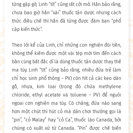
từng gặp gỡ, Linh “tít” cũng rất cởi mở. Hắn bảo rằng,
chưa bao giờ hắn “xài” thuốc tân dược nhưng cách
thức điều chế thì hắn đã từng được đám bạn “phổ
cập kiến thức”.
Theo lời kể của Linh, chỉ những con nghiện đói tiền,
không thể kiếm được một vài tép mới tìm đến cách
bần cùng bất đắc dĩ là dùng thuốc tân dược thay thế
ma túy. Linh “tít” cũng bảo rằng, nhiều đứa trẻ (ám
chỉ học sinh phổ thông – PV) còn hít cả các keo dán
gỗ, nhựa, kim loại (trong đó chứa methylene
chloride, ethyl acetate và toluene – PV) để nguôi
ngoai cơn nghiện ma túy. Có chăng, đứa nào sang
hơn một chút thì hút cỏ mà dân chơi thường gọi là
“pin”, “cỏ Malay” hay “cỏ Ca”, thuốc lào Canada, bởi
chúng có xuất xứ từ Canada. “Pin” được chế biến