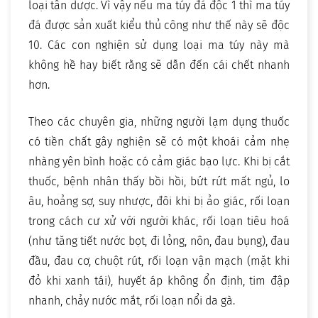
loại tân dược. Vì vậy nếu ma túy đá độc 1 thì ma túy
đá được sản xuất kiểu thủ công như thế này sẽ độc
10. Các con nghiện sử dụng loại ma túy này mà
không hề hay biết rằng sẽ dẫn đến cái chết nhanh
hơn.
Theo các chuyên gia, những người lạm dụng thuốc
có tiền chất gây nghiện sẽ có một khoái cảm nhẹ
nhàng yên bình hoặc có cảm giác bạo lực. Khi bị cắt
thuốc, bệnh nhân thấy bồi hồi, bứt rứt mất ngủ, lo
âu, hoảng sợ, suy nhược, đôi khi bị ảo giác, rối loạn
trong cách cư xử với người khác, rối loạn tiêu hoá
(như tăng tiết nước bọt, đi lỏng, nôn, đau bụng), đau
đầu, đau cơ, chuột rút, rối loạn vận mạch (mặt khi
đỏ khi xanh tái), huyết áp không ổn định, tim đập
nhanh, chảy nước mắt, rối loạn nổi da gà.