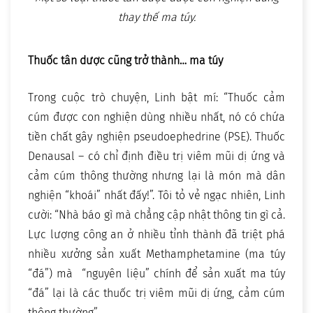
thay thế ma túy.
Thuốc tân dược cũng trở thành… ma túy
Trong cuộc trò chuyện, Linh bật mí: “Thuốc cảm
cúm được con nghiện dùng nhiều nhất, nó có chứa
tiền chất gây nghiện pseudoephedrine (PSE). Thuốc
Denausal – có chỉ định điều trị viêm mũi dị ứng và
cảm cúm thông thường nhưng lại là món mà dân
nghiện “khoái” nhất đấy!”. Tôi tỏ vẻ ngạc nhiên, Linh
cười: “Nhà báo gì mà chẳng cập nhật thông tin gì cả.
Lực lượng công an ở nhiều tỉnh thành đã triệt phá
nhiều xưởng sản xuất Methamphetamine (ma túy
“đá”) mà “nguyên liệu” chính để sản xuất ma túy
“đá” lại là các thuốc trị viêm mũi dị ứng, cảm cúm
thông thường”.