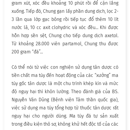
gram xút, xóc đều khoảng 10 phút rồi để cặn lắng
xuống. Tiếp đó, Chung gạn lấy phần dung dịch, lọc 2-
3 lần qua lớp gạc bông rồi tiếp tục đổ thêm 10 lít
nước lã, 10 cc axit clohydric và xóc đều… Khi được
hỗn hợp sền sệt, Chung cho tiếp dung dịch axetol.
Từ khoảng 28.000 viên partamol, Chung thu được
200 gram “đá”…
Có thể nói từ việc con nghiện sử dụng tân dược có
tiền chất ma túy đến hoạt động của các “xưởng” ma
túy gốc tân dược là một chu trình khép kín và mức
độ nguy hại thì khôn lường. Theo đánh giá của BS.
Nguyễn Văn Dũng (Bệnh viện Tâm thần quốc gia),
việc sử dụng ma túy tổng hợp từ thuốc tân dược rất
nguy hại cho người dùng. Ma túy đá tự sản xuất
trong điều kiện thô sơ, không khử hết độc tố của các