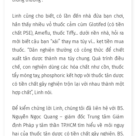
Linh cũng cho biết, có lần đến nhà đứa bạn chơi,
hắn thấy nhiều vỏ thuốc cảm cúm Glotifed (có tiền
chất PSE), Ameflu, thuốc Tiffy… dưới nền nhà, hỏi ra
mới biết cậu bạn “xài” thay ma túy vì… kẹt tiền mua
thuốc. “Dân nghiện thường có công thức để chiết
xuất tân dược thành ma túy chung. Quá trình điều
chế, con nghiện dùng các hóa chất như cồn, thuốc
tẩy móng tay, phosphoric kết hợp với thuốc tân dược
có tiền chất gây nghiện trộn lại với nhau thành một
hợp chất”, Linh nói.
Để kiểm chứng lời Linh, chúng tôi đã liên hệ với BS.
Nguyễn Ngọc Quang – giám đốc Trung tâm Giám
định Pháp y tâm thần TP.HCM tìm hiểu về môi nguy
hại của thuốc tân dược có tiền chất gây nghiện. BS.