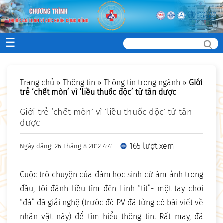
☰
Trang chủ
»
Thông tin
»
Thông tin trong ngành
»
Giới
trẻ ‘chết mòn’ vì ‘liều thuốc độc’ từ tân dược
Giới trẻ ‘chết mòn’ vì ‘liều thuốc độc’ từ tân
dược
165 lượt xem
Ngày đăng: 26 Tháng 8 2012 4:41
Cuộc trò chuyện của đám học sinh cứ ám ảnh trong
đầu, tôi đánh liều tìm đến Linh “tít”- một tay chơi
“đá” đã giải nghệ (trước đó PV đã từng có bài viết về
nhân vật này) để tìm hiểu thông tin. Rất may, đã