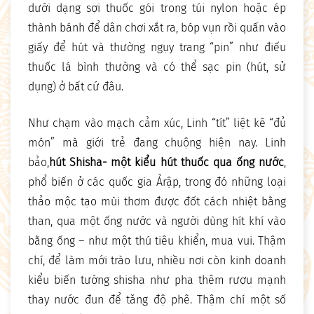
dưới dạng sợi thuốc gói trong túi nylon hoặc ép
thành bánh để dân chơi xắt ra, bóp vụn rồi quấn vào
giấy để hút và thường ngụy trang “pin” như điếu
thuốc lá bình thường và có thể sạc pin (hút, sử
dụng) ở bất cứ đâu.
Như chạm vào mạch cảm xúc, Linh “tít” liệt kê “đủ
món” mà giới trẻ đang chuộng hiện nay. Linh
bảo,
hút Shisha- một kiểu hút thuốc qua ống nước
,
phổ biến ở các quốc gia Ảrập, trong đó những loại
thảo mộc tạo mùi thơm được đốt cách nhiệt bằng
than, qua một ống nước và người dùng hít khí vào
bằng ống – như một thú tiêu khiển, mua vui. Thậm
chí, để làm mới trào lưu, nhiều nơi còn kinh doanh
kiểu biến tướng shisha như pha thêm rượu mạnh
thay nước đun để tăng độ phê. Thậm chí một số