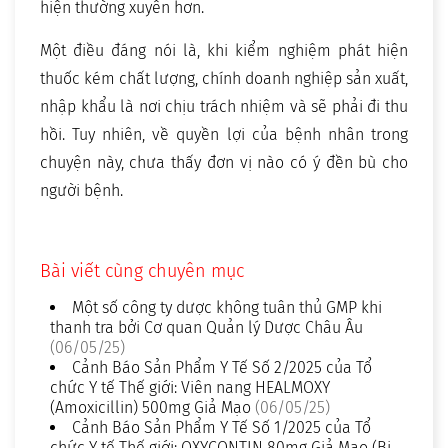
hiện thường xuyên hơn.
Một điều đáng nói là, khi kiểm nghiệm phát hiện
thuốc kém chất lượng, chính doanh nghiệp sản xuất,
nhập khẩu là nơi chịu trách nhiệm và sẽ phải đi thu
hồi. Tuy nhiên, về quyền lợi của bệnh nhân trong
chuyện này, chưa thấy đơn vị nào có ý đền bù cho
người bệnh.
Bài viết cùng chuyên mục
Một số công ty dược không tuân thủ GMP khi
thanh tra bởi Cơ quan Quản lý Dược Châu Âu
(06/05/25)
Cảnh Báo Sản Phẩm Y Tế Số 2/2025 của Tổ
chức Y tế Thế giới: Viên nang HEALMOXY
(Amoxicillin) 500mg Giả Mạo
(06/05/25)
Cảnh Báo Sản Phẩm Y Tế Số 1/2025 của Tổ
chức Y tế Thế giới: OXYCONTIN 80mg Giả Mạo (Bị