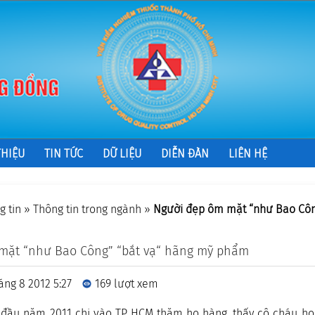
THIỆU
TIN TỨC
DỮ LIỆU
DIỄN ĐÀN
LIÊN HỆ
g tin
»
Thông tin trong ngành
»
Người đẹp ôm mặt “như Bao Côn
mặt “như Bao Công” “bắt vạ“ hãng mỹ phẩm
áng 8 2012 5:27
169 lượt xem
, đầu năm 2011 chị vào TP HCM thăm họ hàng, thấy cô cháu họ 