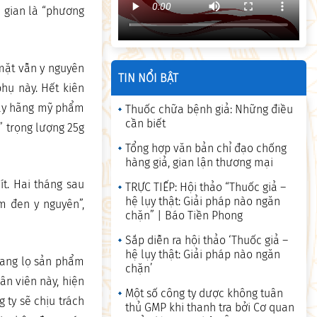
 gian là “phương
mặt vẫn y nguyên
TIN NỔI BẬT
phụ này. Hết kiên
 này hãng mỹ phẩm
Thuốc chữa bệnh giả: Những điều
cần biết
” trọng lượng 25g
Tổng hợp văn bản chỉ đạo chống
hàng giả, gian lận thương mại
t. Hai tháng sau
TRỰC TIẾP: Hội thảo “Thuốc giả –
hệ lụy thật: Giải pháp nào ngăn
ạm đen y nguyên”,
chặn” | Báo Tiền Phong
Sắp diễn ra hội thảo ‘Thuốc giả –
hệ lụy thật: Giải pháp nào ngăn
mang lọ sản phẩm
chặn’
ân viên này, hiện
Một số công ty dược không tuân
 ty sẽ chịu trách
thủ GMP khi thanh tra bởi Cơ quan