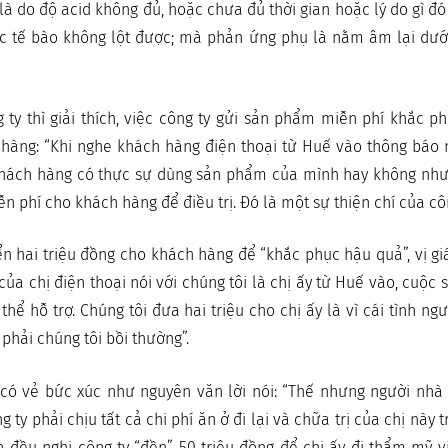
là do độ acid không đủ, hoặc chưa đủ thời gian hoặc lý do gì 
c tế bào không lột được; mà phản ứng phụ là nằm âm lại dưới 
 ty thì giải thích, việc công ty gửi sản phẩm miễn phí khắc p
hàng: “Khi nghe khách hàng điện thoại từ Huế vào thông báo 
hách hàng có thực sự dùng sản phẩm của mình hay không như
 phí cho khách hàng để điều trị. Đó là một sự thiện chí của côn
yển hai triệu đồng cho khách hàng để “khắc phục hậu quả”, vị 
của chị điện thoại nói với chúng tôi là chị ấy từ Huế vào, cuộc 
hể hỗ trợ. Chúng tôi đưa hai triệu cho chị ấy là vì cái tình ngư
phải chúng tôi bồi thường”.
có vẻ bức xúc như nguyên văn lời nói: “Thế nhưng người nhà c
g ty phải chịu tất cả chi phí ăn ở đi lại và chữa trị của chị này t
n đều nghị công ty “đền” 50 triệu đồng để chị ấy đi thẩm mỹ vi