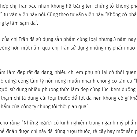
g hợp chị Trân xác nhận không hề trắng lên chứng tỏ không p
, tư vấn viên này nói. Cũng theo tư vấn viên này: “Không có phả
g ty làm sạm da”.
 của chị Trân đã sử dụng sản phẩm cùng loại nhưng 3 năm nay 
vòng hơn một năm qua chị Trân sử dụng những mỹ phẩm nào t
m làm đẹp rất đa dạng, nhiều chị em phụ nữ lại có thói quen t
ó dùng; cộng tâm lý nôn nóng muốn nhanh chóng có làn da “kh
gười sử dụng nhiều phương thức làm đẹp cùng lúc: Kem dưỡng t
thậm chí là dùng cái loại thuốc để lột da nên không có gì kh
hẩm của công ty chúng tôi thời gian qua”.
y cho rằng: “Những người có kinh nghiệm trong ngành mỹ phẩm
thể đoán được chị này đã dùng rượu thuốc, rễ cây hay một sản 