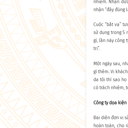
nhiệm. Nhận được
nhận “đây đúng l
Cuộc “bắt vạ” tư
sử dụng trong 5 
gì, lần này công 
trị”.
Một ngày sau, nh
gì thêm. Vị khác
da tôi thì sao họ
có trách nhiệm, t
Công ty dọa kiệ
Đại diện đơn vị 
hoàn toàn, cho 