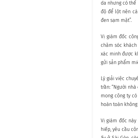
da nhưng có thể 
độ để lột nên cá
đen sạm mặt”.
Vị giám đốc công
chăm sóc khách 
xác minh được k
gửi sản phẩm miễn
Lý giải việc chu
trần: “Người nhà 
mong công ty có t
hoàn toàn không 
Vị giám đốc này 
hiếp, yêu cầu côn
ấy ở Sài Gòn, cò