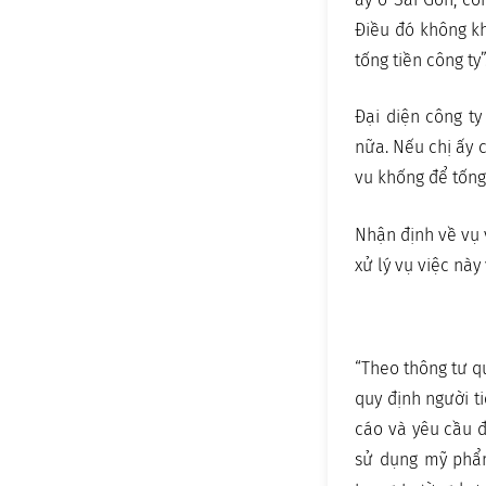
Điều đó không kh
tống tiền công ty”
Đại diện công t
nữa. Nếu chị ấy c
vu khống để tống 
Nhận định về vụ 
xử lý vụ việc này
“Theo thông tư q
quy định người t
cáo và yêu cầu đ
sử dụng mỹ phẩm