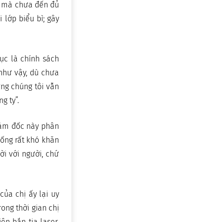
đó mà chưa đến đủ
lớp biểu bì; gây
hục là chính sách
như vậy, dù chưa
ng chúng tôi vẫn
g ty”.
giám đốc này phân
sống rất khó khăn
ời với người, chứ
ủa chị ấy lại uy
rong thời gian chị
ện bắn tia laser.