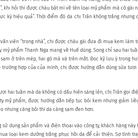
”, khi hỏi thì được cháu bật mí về tên loại mỹ phẩm mà cô gái 
cực kỳ hiệu quả”. Thời điểm đó da chị Trân không trắng nhưng
 vấn viên “trong nhà”, chị được cháu gái đưa đi mua kem làm 
y mỹ phẩm Thanh Nga mang về Huế dùng. Song chỉ sau hai tuần
 sạm ở trên mép, hai gò má và trên mắt. Đọc kỹ lưu ý trong h
 trường hợp của của mình, chị được hướng dẫn dùng sữa tươi
tươi hai tuần mà da không có dấu hiện sáng lên, chị Trân gọi đ
ty mỹ phẩm, được hướng dẫn tiếp tục bôi kem nhưng giảm liều
o nhưng càng bôi thì da càng sạm đen hơn.
 sử dụng sản phẩm và điện thoại vào công ty, khách hàng này 
a loại kem dưỡng trắng phục hồi da để cải thiện. Sợ tình trạ