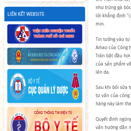
như trứng gà bóc
LIÊN KẾT WEBSITE
lời khẳng định “
mịn.
Tin tưởng vào tư
Aihao của Công t
Trân bắt đầu hơi
của sản phẩm về
lên da.
Sau khi bôi sữa 
tư vấn của công 
hàng này làm the
Quyết định ngừng
vấn hướng dẫn mu