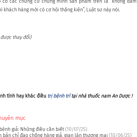
p có các chứng cứ chứng minh sản phẩm trên là “không đảm
ì khách hàng mới có cơ hội thắng kiện”, Luật sư này nói.
 được thay đổi)
nh tính hay khác điều
trị bệnh trĩ
tại nhà thuốc nam An Dược !
chuyên mục
bệnh giả: Những điều cần biết
(10/07/25)
 bản chỉ đạo chống hàng giả, gian lận thương mại
(10/06/25)