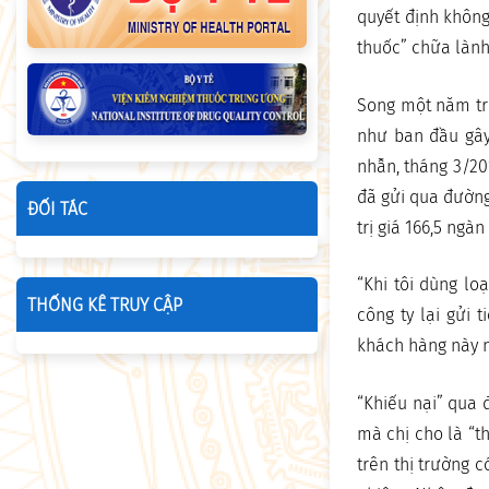
quyết định khôn
thuốc” chữa lành
Song một năm trô
như ban đầu gây 
nhẫn, tháng 3/20
đã gửi qua đường
ĐỐI TÁC
trị giá 166,5 ngà
“Khi tôi dùng lo
THỐNG KÊ TRUY CẬP
công ty lại gửi 
khách hàng này n
“Khiếu nại” qua 
mà chị cho là “t
trên thị trường c