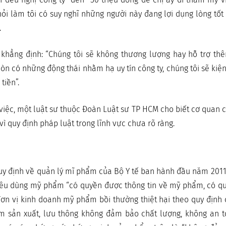
ỏi làm tôi có suy nghĩ những người này đang lợi dụng lòng tốt
.
y khẳng định: “Chúng tôi sẽ không thương lượng hay hỗ trợ t
òn có những động thái nhằm hạ uy tín công ty, chúng tôi sẽ kiện 
tiền”.
việc, một luật sư thuộc Đoàn Luật sư TP HCM cho biết cơ quan 
 vì quy định pháp luật trong lĩnh vực chưa rõ ràng.
uy định về quản lý mĩ phẩm của Bộ Y tế ban hành đầu năm 2011
iêu dùng mỹ phẩm “có quyền được thông tin về mỹ phẩm, có quy
ơn vị kinh doanh mỹ phẩm bồi thường thiệt hại theo quy định 
 sản xuất, lưu thông không đảm bảo chất lượng, không an t