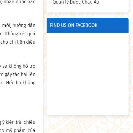
i, nhận được xác
Quản lý Dược Châu Âu
FIND US ON FACEBOOK
m mới, hướng dẫn
ệm. Không kết quả
 cho chị tiền điều
y sẽ không hỗ trợ
m gây tác hại lên
trị. Nếu họ không
ý kiến trái chiều
à do mỹ phẩm của