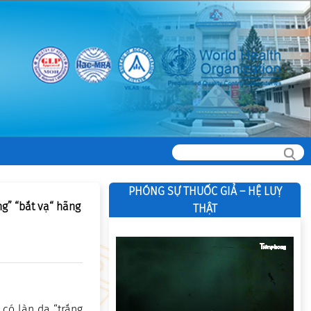
PHÓNG SỰ THUỐC GIẢ – HỆ LUỴ
g” “bắt vạ“ hãng
THẬT
có làn da “trắng