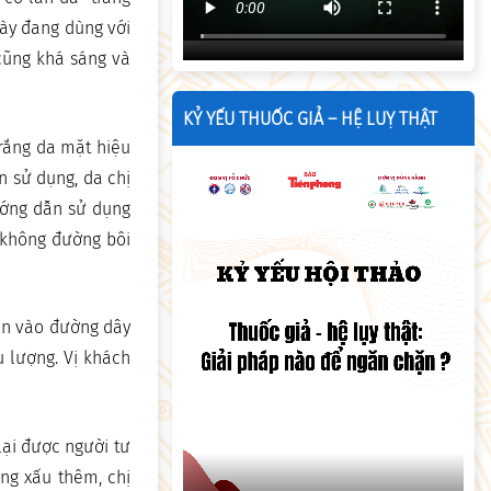
này đang dùng với
 cũng khá sáng và
KỶ YẾU THUỐC GIẢ – HỆ LUỴ THẬT
trắng da mặt hiệu
 sử dụng, da chị
ướng dẫn sử dụng
 không đường bôi
iện vào đường dây
 lượng. Vị khách
lại được người tư
ng xấu thêm, chị