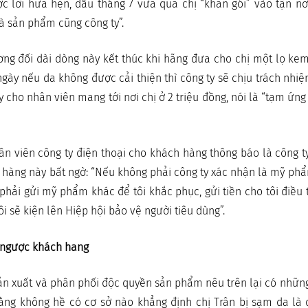
 lời hứa hẹn, đầu tháng 7 vừa qua chị “khăn gói” vào tận nơ
à sản phẩm cũng công ty”.
ơng đối dài dòng này kết thúc khi hãng đưa cho chị một lọ ke
ngày nếu da không được cải thiện thì công ty sẽ chịu trách nhi
ty cho nhân viên mang tới nơi chị ở 2 triệu đồng, nói là “tạm ứng
ân viên công ty điện thoại cho khách hàng thông báo là công t
h hàng này bất ngờ: “Nếu không phải công ty xác nhận là mỹ phẩ
 phải gửi mỹ phẩm khác để tôi khắc phục, gửi tiền cho tôi điều 
ôi sẽ kiện lên Hiệp hội bảo vệ người tiêu dùng”.
n ngược khách hang
sản xuất và phân phối độc quyền sản phẩm nêu trên lại có những 
rằng không hề có cơ sở nào khẳng định chị Trân bị sạm da l