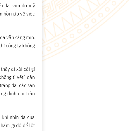
hải da sạm do mỹ
n hồi nào về việc
da vẫn sáng mịn.
hì công ty không
hấy ai xài cái gì
ông tì vết”, dẫn
rắng da, các sản
ẳng định chị Trân
 khi nhìn da của
phẩm gì đó để lột