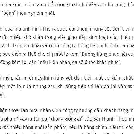
g mua kem mới mà cứ để gương mặt như vậy với như vọng thời
 “bệnh” hiệu nghiệm nhất.
i qua mà tình hình không được cải thiện, những vết đen trên 
rất nhiều khó khăn trong việc giao tiếp sinh hoạt của thiếu 
12 chị lại điện thoại vào cho công ty thông báo tình hình. Lần
 bưu điện ra Huế cho chị một lọ kem “Dưỡng trắng phục hồi da
n đồng kèm lời dặn “nếu kiên nhẫn, da sẽ được khắc phục”.
ại mỹ phẩm mới này thì những vết đen trên mặt có giảm chút í
tiếp một lọ nữa nhưng sau khi dùng tiếp thì làn da lại vẫn s
ói.
điện thoại lần nữa, nhân viên công ty hướng dẫn khách hàng 
hủ phạm” gây ra làn da “không giống ai” vào Sài Thành. Theo nh
ó rất nhiều hàng nhái sản phẩm, nếu là hàng chính hiệu thì công