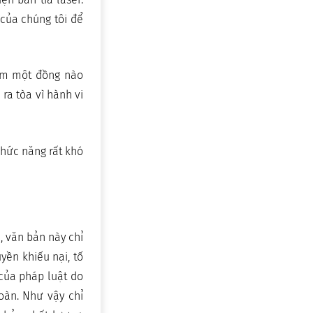
 của chúng tôi để
hêm một đồng nào
ra tòa vì hành vi
chức năng rất khó
, văn bản này chỉ
ền khiếu nại, tố
của pháp luật do
oàn. Như vậy chỉ