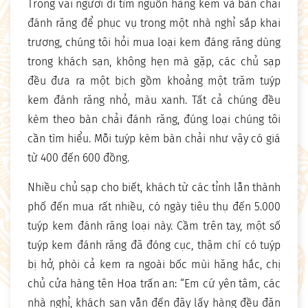
Trong vai người đi tìm nguồn hàng kem và bàn chải
đánh răng để phục vụ trong một nhà nghỉ sắp khai
trương, chúng tôi hỏi mua loại kem đáng răng dùng
trong khách sạn, không hẹn mà gặp, các chủ sạp
đều đưa ra một bịch gồm khoảng một trăm tuýp
kem đánh răng nhỏ, màu xanh. Tất cả chúng đều
kèm theo bàn chải đánh răng, đúng loại chúng tôi
cần tìm hiểu. Mỗi tuýp kèm bàn chải như vậy có giá
từ 400 đến 600 đồng.
Nhiều chủ sạp cho biết, khách từ các tỉnh lẫn thành
phố đến mua rất nhiều, có ngày tiêu thụ đến 5.000
tuýp kem đánh răng loại này. Cầm trên tay, một số
tuýp kem đánh răng đã đóng cục, thậm chí có tuýp
bị hở, phòi cả kem ra ngoài bốc mùi hăng hắc, chị
chủ cửa hàng tên Hoa trấn an: “Em cứ yên tâm, các
nhà nghỉ, khách sạn vẫn đến đây lấy hàng đều đặn