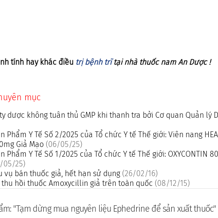
nh tính hay khác điều
trị bệnh trĩ
tại nhà thuốc nam An Dược !
chuyên mục
ty dược không tuân thủ GMP khi thanh tra bởi Cơ quan Quản lý
n Phẩm Y Tế Số 2/2025 của Tổ chức Y tế Thế giới: Viên nang H
500mg Giả Mạo
(06/05/25)
n Phẩm Y Tế Số 1/2025 của Tổ chức Y tế Thế giới: OXYCONTIN 8
/05/25)
u vụ bán thuốc giả, hết hạn sử dụng
(26/02/16)
thu hồi thuốc Amoxycillin giả trên toàn quốc
(08/12/15)
ẩm: "Tạm dừng mua nguyên liệu Ephedrine để sản xuất thuốc"