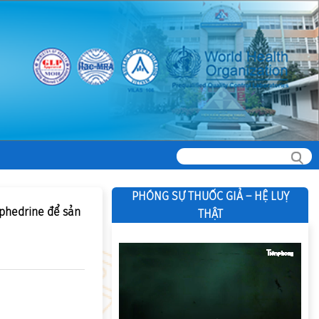
PHÓNG SỰ THUỐC GIẢ – HỆ LUỴ
phedrine để sản
THẬT