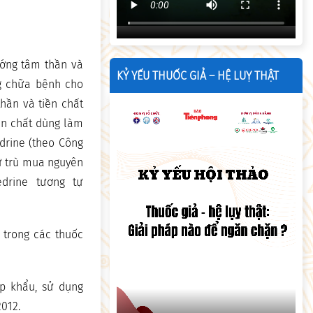
ướng tâm thần và
KỶ YẾU THUỐC GIẢ – HỆ LUỴ THẬT
g chữa bệnh cho
hần và tiền chất
ền chất dùng làm
drine (theo Công
ự trù mua nguyên
drine tương tự
 trong các thuốc
ập khẩu, sử dụng
012.