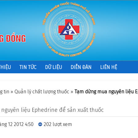
THIỆU
TIN TỨC
DỮ LIỆU
DIỄN ĐÀN
LIÊN HỆ
g tin
»
Quản lý chất lượng thuốc
»
Tạm dừng mua nguyên liệu E
nguyên liệu Ephedrine để sản xuất thuốc
áng 12 2012 4:50
202 lượt xem