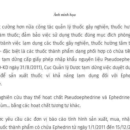
Ảnh minh họa
g cường hơn nữa công tác quản lý thuốc gây nghiện, thuốc h
làm thuốc; đảm bảo việc sử dụng thuốc đúng mục đích phòn
 tránh việc lạm dụng các thuốc gây nghiện, thuốc hướng tâm t
– đặc biệt là các thuốc thành phẩm dạng phối hợp có chứa ti
ệc tạm dừng cấp giấy phép nhập khẩu nguyên liệu Pseudoephe
-KD ngày 31/8/2011), Cục Quản lý Dược tạm dừng việc duyệt d
 để sản xuất thuốc vì khả năng lạm dụng đối với Ephe
.
 nghiên cứu thay thế hoạt chất Pseudoephedrine và Ephedrine
 cúm… bằng các hoạt chất tương tự khác.
c yêu cầu các đơn vị báo cáo tình hình sản xuất, mua, nh
huốc thành phẩm có chứa Ephedrin từ ngày 1/1/2011 đến 15/12/2