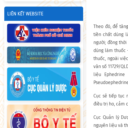
LIÊN KẾT WEBSITE
Theo đó, để tăn
tiền chất dùng 
người; đồng thời
dùng làm thuốc 
thuốc, ngoài vi
văn số 11729/QLD
liệu Ephedrine
Pseudoephedrine
Cục sẽ tiếp tục
điều trị ho, cảm
Cục Quản lý Dượ
nguyên liệu và t