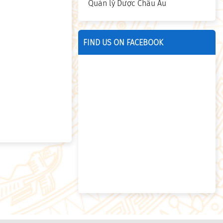
Quản lý Dược Châu Âu
FIND US ON FACEBOOK