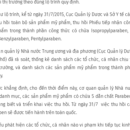
 thị trường theo đúng lộ trình quy định.
 lộ trình, kể từ ngày 31/7/2015, Cục Quản lý Dược và Sở Y tế cá
u hồi toàn bộ sản phẩm mỹ phẩm, thu hồi Phiếu tiếp nhận côn
m trong thành phần công thức có chứa Isopropylparaben, I
Benzylparaben, Pentylparaben.
an quản lý Nhà nước Trung ương và địa phương (Cục Quản lý Dư
phố) đã rà soát, thống kê danh sách các tổ chức, cá nhân chị
trường, và danh sách các sản phẩm mỹ phẩm trong thành ph
y.
c khẳng định, cho đến thời điểm này, cơ quan quản lý Nhà n
c danh mục, các sản phẩm mỹ phẩm có chứa 5 dẫn chất Paraben
g biết và triển khai việc thu hồi. Từ ngày 31/7 việc thu hồi
en sẽ được tiến hành trên toàn quốc.
ếu phát hiện các tổ chức, cá nhân nào vi phạm khi tiếp tục kin