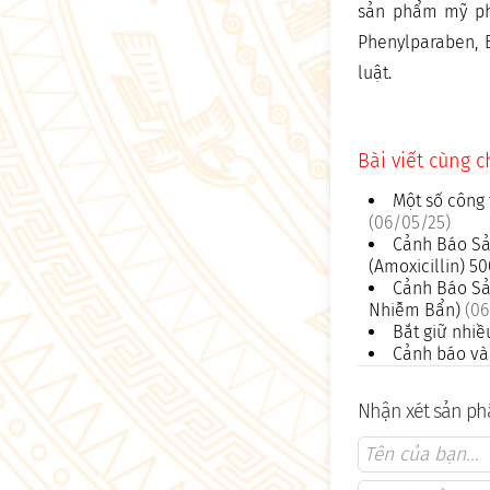
sản phẩm mỹ phẩ
Phenylparaben, 
luật.
Bài viết cùng 
Một số công 
(06/05/25)
Cảnh Báo Sả
(Amoxicillin) 
Cảnh Báo Sả
Nhiễm Bẩn)
(06
Bắt giữ nhiề
Cảnh báo và 
Nhận xét sản ph