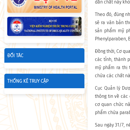
dẫn chất này khỏi
Theo đó, đúng như
sẽ ra văn bản th
sản phẩm mỹ phẩ
Phenylparaben, 
Đồng thời, Cơ qu
ĐỐI TÁC
các tỉnh, thành 
mỹ phẩm ra thị 
chứa các chất nà
THỐNG KÊ TRUY CẬP
Cục Quản lý Dượ
thông tin về cá
cơ quan chức năn
phẩm chứa parab
Sau ngày 31/7, n