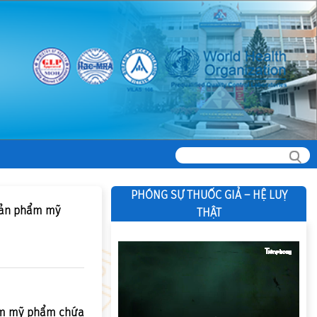
PHÓNG SỰ THUỐC GIẢ – HỆ LUỴ
sản phẩm mỹ
THẬT
phẩm mỹ phẩm chứa