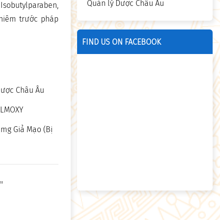
Quản lý Dược Châu Âu
sobutylparaben,
ghiêm trước pháp
FIND US ON FACEBOOK
 Dược Châu Âu
EALMOXY
0mg Giả Mạo (Bị
"