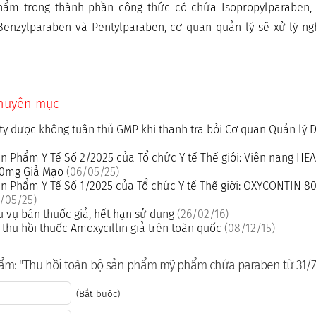
m trong thành phần công thức có chứa Isopropylparaben, I
Benzylparaben và Pentylparaben, cơ quan quản lý sẽ xử lý n
chuyên mục
ty dược không tuân thủ GMP khi thanh tra bởi Cơ quan Quản lý
n Phẩm Y Tế Số 2/2025 của Tổ chức Y tế Thế giới: Viên nang H
500mg Giả Mạo
(06/05/25)
n Phẩm Y Tế Số 1/2025 của Tổ chức Y tế Thế giới: OXYCONTIN 8
/05/25)
u vụ bán thuốc giả, hết hạn sử dụng
(26/02/16)
thu hồi thuốc Amoxycillin giả trên toàn quốc
(08/12/15)
ẩm: "Thu hồi toàn bộ sản phẩm mỹ phẩm chứa paraben từ 31/7
(Bắt buộc)