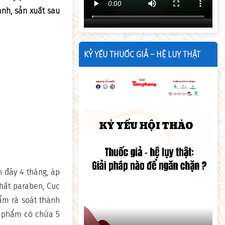
anh, sản xuất sau
KỶ YẾU THUỐC GIẢ – HỆ LUỴ THẬT
 đây 4 tháng, áp
hất paraben, Cục
ẩm rà soát thành
ỹ phẩm có chứa 5