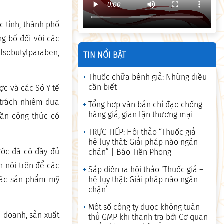
c tỉnh, thành phố
g bố đối với các
sobutylparaben,
TIN NỔI BẬT
Thuốc chữa bệnh giả: Những điều
cần biết
ợc và các Sở Y tế
u trách nhiệm đưa
Tổng hợp văn bản chỉ đạo chống
hàng giả, gian lận thương mại
ần công thức có
TRỰC TIẾP: Hội thảo “Thuốc giả –
hệ lụy thật: Giải pháp nào ngăn
ước đã có đầy đủ
chặn” | Báo Tiền Phong
 nói trên để các
Sắp diễn ra hội thảo ‘Thuốc giả –
 các sản phẩm mỹ
hệ lụy thật: Giải pháp nào ngăn
chặn’
Một số công ty dược không tuân
h doanh, sản xuất
thủ GMP khi thanh tra bởi Cơ quan