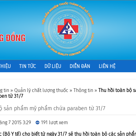
THIỆU
TIN TỨC
DỮ LIỆU
DIỄN ĐÀN
LIÊN HỆ
g tin
»
Quản lý chất lượng thuốc
»
Thông tin
»
Thu hồi toàn bộ 
en từ 31/7
bộ sản phẩm mỹ phẩm chứa paraben từ 31/7
áng 7 2015 3:29
191 lượt xem
 (Bộ Y tế) cho biết từ ngày 31/7 sẽ thu hồi toàn bộ các sản 