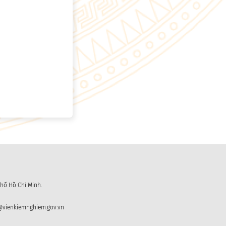
hố Hồ Chí Minh.
fo@vienkiemnghiem.gov.vn