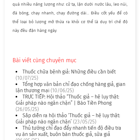
quá nhiều năng lượng như: cử tạ, lặn dưới nước lâu, leo núi,
đá bóng, chạy nhanh, chạy đường dài… Điều cốt yếu để có
thể loại bỏ lượng mỡ thừa ra khỏi cơ thể là duy trì chế độ
này đều đặn hàng ngày.
Bài viết cùng chuyên mục
Thuốc chữa bệnh giả: Những điều cần biết
(10/07/25)
Tổng hợp văn bản chỉ đạo chống hàng giả, gian
lận thương mại
(10/06/25)
TRỰC TIẾP: Hội thảo “Thuốc giả – hệ lụy thật:
Giải pháp nào ngăn chặn” | Báo Tiền Phong
(26/05/25)
Sắp diễn ra hội thảo ‘Thuốc giả – hệ lụy thật:
Giải pháp nào ngăn chặn’
(23/05/25)
Thủ tướng chỉ đạo đẩy nhanh tiến độ điều tra
vụ án sản xuất, buôn bán thuốc giả, sữa giả