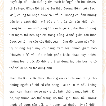
huyết áp, đái tháo đường, tim mạch không?” đến hỏi Ths.BS.
Lê Bá Ngọc (Khoa Nội tiết và Đái tháo đường, Bệnh viện Bạch
Mai), chúng tôi nhận được câu trả lời: Không chỉ ảnh hưởng
đến khía cạnh thẩm mỹ, béo phì, thừa cân còn khiến tình
trạng bệnh của những người cao huyết áp, đái tháo đường,
tim mạch trở nên nghiêm trọng. Cũng vì thế, giảm cân luôn
được coi là nhu cầu cấp thiết của những đối tượng này. Trên
thị trường hiện nay có hàng trăm loại thuốc giảm béo
“chuyên biệt” với các thành phần khác nhau, tuy nhiên,
những loại thuốc đó không thể sử dụng tùy tiện bởi nó có
thể để lại nhiều tác dụng phụ.
Theo Ths.BS. Lê Bá Ngọc: Thuốc giảm cân chỉ nên dùng cho
những người có chỉ số cân nặng BMI >= 30, vì nếu không
giảm cân nhanh, nó sẽ gây ra các biến chứng nguy hiểm. Khi
đó, tùy thuộc vào thể trạng, độ tuổi, giới tính, liều lượng
thuốc sẽ được cân đối. Lạm dụng loại thuốc này sẽ khiến