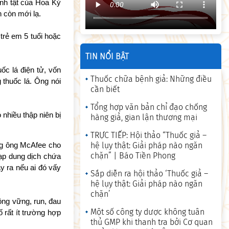
nh tật của Hoa Kỳ
 còn mới lạ.
rẻ em 5 tuổi hoặc
TIN NỔI BẬT
c lá điện tử, vốn
Thuốc chữa bệnh giả: Những điều
 thuốc lá. Ông nói
cần biết
Tổng hợp văn bản chỉ đạo chống
nhiều thập niên bị
hàng giả, gian lận thương mại
TRỰC TIẾP: Hội thảo “Thuốc giả –
ưng ông McAfee cho
hệ lụy thật: Giải pháp nào ngăn
chặn” | Báo Tiền Phong
nạp dung dịch chứa
y ra nếu ai đó vấy
Sắp diễn ra hội thảo ‘Thuốc giả –
hệ lụy thật: Giải pháp nào ngăn
chặn’
ông vững, run, đau
Một số công ty dược không tuân
ố rất ít trường hợp
thủ GMP khi thanh tra bởi Cơ quan