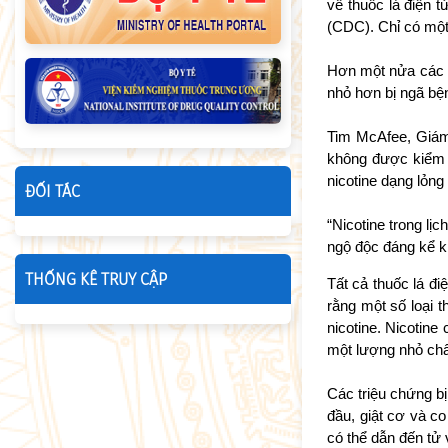
về thuốc lá điện 
(CDC). Chỉ có một
Hơn một nửa các c
nhỏ hơn bị ngã bện
Tim McAfee, Giám
không được kiểm s
nicotine dạng lỏng
ĐỐI TÁC
“Nicotine trong lị
ngộ độc đáng kể kh
THỐNG KÊ TRUY CẬP
Tất cả thuốc lá đi
rằng một số loại t
nicotine. Nicotin
một lượng nhỏ chất
Các triệu chứng b
đầu, giật cơ và co
có thể dẫn đến tử 