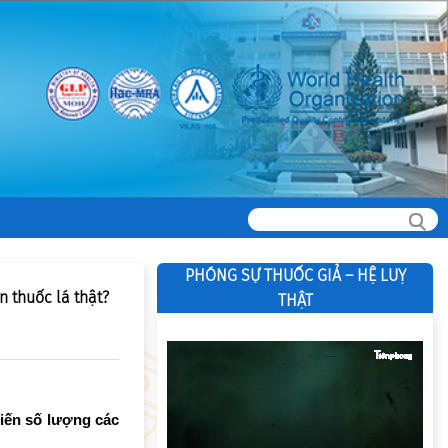
PHÓNG SỰ THUỐC GIẢ – HỆ LUỴ
n thuốc lá thật?
THẬT
hiến số lượng các