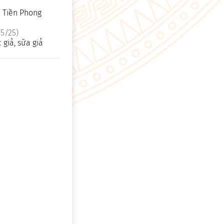
o Tiền Phong
5/25)
 giả, sữa giả