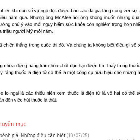
nhiên khi con số vụ ngộ độc được báo cáo đã gia tăng cùng với sự 
 nhiều năm qua. Nhưng ông McAfee nói ông không muốn những quan
hướng chú ý vào mối nguy hiểm sức khỏe còn nghiêm trọng hơn nhiề
ửa triệu người Mỹ mỗi năm.
ã chiến thắng trong cuộc thi đó. Và chúng ta không biết điều gì sẽ x
g chứa đựng hàng trăm hóa chất độc hại được tìm thấy trong thuốc
ý rằng thuốc lá điện tử có thể là một công cụ hữu hiệu cho những
lo ngại là các thiếu niên xem thuốc lá điện tử là vô hại có thể s
ẫn đến việc hút thuốc lá thật.
chuyên mục
bệnh giả: Những điều cần biết
(10/07/25)