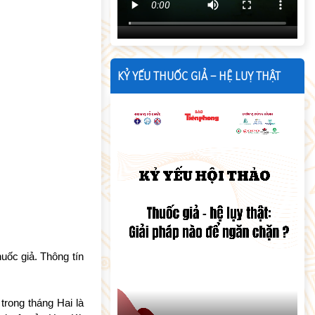
KỶ YẾU THUỐC GIẢ – HỆ LUỴ THẬT
uốc giả. Thông tín
rong tháng Hai là