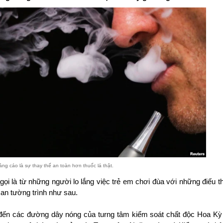
ng cáo là sự thay thế an toàn hơn thuốc lá thật.
ọi là từ những người lo lắng việc trẻ em chơi đùa với những điếu th
an tường trình như sau.
đến các đường dây nóng của turng tâm kiểm soát chất độc Hoa Kỳ t