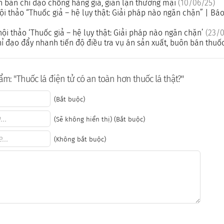
 bản chỉ đạo chống hàng giả, gian lận thương mại
(10/06/25)
ội thảo “Thuốc giả – hệ lụy thật: Giải pháp nào ngăn chặn” | Bá
hội thảo ‘Thuốc giả – hệ lụy thật: Giải pháp nào ngăn chặn’
(23/0
ỉ đạo đẩy nhanh tiến độ điều tra vụ án sản xuất, buôn bán thuốc
m: "Thuốc lá điện tử có an toàn hơn thuốc lá thật?"
(Bắt buộc)
(Sẽ không hiển thị) (Bắt buộc)
(Không bắt buộc)