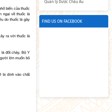
Quản lý Dược Châu Âu
phổ biến của thuốc
 ngại về thuốc lá
u do thuốc lá gây
FIND US ON FACEBOOK
ảy ra với thuốc lá
 lá đốt cháy, Bộ Y
 người lớn muốn bỏ
ẽ bị dính vào chất