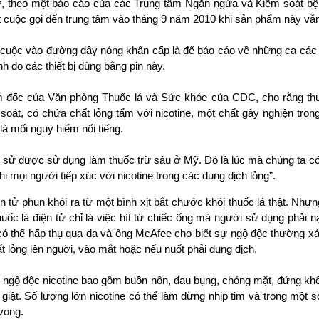
tử, theo một báo cáo của các Trung tâm Ngăn ngừa và Kiểm soát bệ
 cuộc gọi đến trung tâm vào tháng 9 năm 2010 khi sản phẩm này vẫn
uộc vào đường dây nóng khẩn cấp là để báo cáo về những ca các t
h do các thiết bị dùng bằng pin này.
 đốc của Văn phòng Thuốc lá và Sức khỏe của CDC, cho rằng thuố
oát, có chứa chất lỏng tẩm với nicotine, một chất gây nghiện trong
 là mối nguy hiểm nổi tiếng.
ch sử được sử dụng làm thuốc trừ sâu ở Mỹ. Ðó là lúc mà chúng ta có 
i mọi người tiếp xúc với nicotine trong các dung dịch lỏng”.
ện tử phun khói ra từ một bình xịt bắt chước khói thuốc lá thật. Nh
huốc lá điện tử chỉ là việc hít từ chiếc ống mà người sử dụng phải 
e có thể hấp thụ qua da và ông McAfee cho biết sự ngộ độc thường xả
 lỏng lên nguời, vào mắt hoặc nếu nuốt phải dung dịch.
ị ngộ độc nicotine bao gồm buồn nôn, đau bụng, chóng mặt, đứng kh
 giật. Số lượng lớn nicotine có thể làm dừng nhịp tim và trong một s
vong.