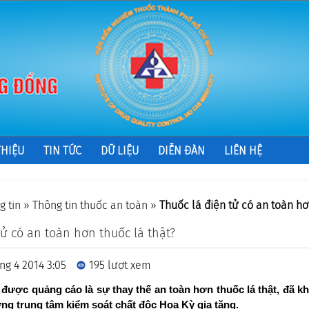
THIỆU
TIN TỨC
DỮ LIỆU
DIỄN ĐÀN
LIÊN HỆ
g tin
»
Thông tin thuốc an toàn
»
Thuốc lá điện tử có an toàn hơ
tử có an toàn hơn thuốc lá thật?
ng 4 2014 3:05
195 lượt xem
, được quảng cáo là sự thay thế an toàn hơn thuốc lá thật, đã k
ng trung tâm kiểm soát chất độc Hoa Kỳ gia tăng.