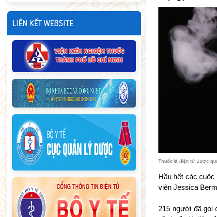
LIÊN KẾT WEBSITE
Thuốc lá điện tử được quả
Hầu hết các cuộc g
viên Jessica Berm
215 người đã gọi 