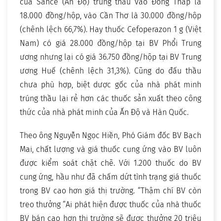
của Sance (Ấn Độ) trúng thầu vào Đồng Tháp là
18.000 đồng/hộp, vào Cần Thơ là 30.000 đồng/hộp
(chênh lệch 66,7%). Hay thuốc Cefoperazon 1 g (Việt
Nam) có giá 28.000 đồng/hộp tại BV Phổi Trung
ương nhưng lại có giá 36.750 đồng/hộp tại BV Trung
ương Huế (chênh lệch 31,3%). Cũng do đấu thầu
chưa phù hợp, biệt dược gốc của nhà phát minh
trúng thầu lại rẻ hơn các thuốc sản xuất theo công
thức của nhà phát minh của Ấn Độ và Hàn Quốc.
Theo ông Nguyễn Ngọc Hiền, Phó Giám đốc BV Bạch
Mai, chất lượng và giá thuốc cung ứng vào BV luôn
được kiểm soát chặt chẽ. Với 1.200 thuốc do BV
cung ứng, hầu như đã chấm dứt tình trạng giá thuốc
trong BV cao hơn giá thị trường. “Thậm chí BV còn
treo thưởng “Ai phát hiện được thuốc của nhà thuốc
BV bán cao hơn thị trường sẽ được thưởng 20 triệu