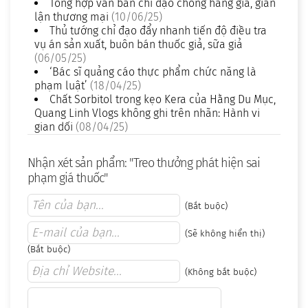
Tổng hợp văn bản chỉ đạo chống hàng giả, gian
lận thương mại
(10/06/25)
Thủ tướng chỉ đạo đẩy nhanh tiến độ điều tra
vụ án sản xuất, buôn bán thuốc giả, sữa giả
(06/05/25)
‘Bác sĩ quảng cáo thực phẩm chức năng là
phạm luật’
(18/04/25)
Chất Sorbitol trong kẹo Kera của Hằng Du Mục,
Quang Linh Vlogs không ghi trên nhãn: Hành vi
gian dối
(08/04/25)
Nhận xét sản phẩm: "Treo thưởng phát hiện sai
phạm giá thuốc"
(Bắt buộc)
(Sẽ không hiển thị)
(Bắt buộc)
(Không bắt buộc)