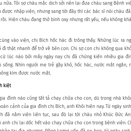
âu nữa. Tôi sợ cháu mắc dịch sởi nên lại đưa cháu sang Bệnh v
được nhập viện, nhưng sang tới đây thì các bác sĩ nói cháu đã 
rồi. Hiện cháu đang thở bình oxy nhưng rất yếu, nếu không kh
ùng vào viện, chị Bích hốc hác đi trông thấy. Những lúc ra n
ố đi thật nhanh để trở về bên con. Chị sợ con chị không qua kh
t cứ lúc nào bởi mấy ngày nay chị đã chứng kiến nhiều gia đì
i sống. Nhìn người mẹ trẻ gầy khô, hốc hác, nước mắt ngắn,
không kìm được nước mắt.
h kiệt
gia đình nào cũng tất tả chạy chữa cho con, dù trong nhà kh
oàn cảnh của gia đình chị Bích, anh Khôi hiện nay. Từ ngày sinh
h đã nằm viện liên tục, sau đó lại tới cháu nhỏ Khúc Đức A
i anh chị lại dốc hết vào chạy chữa cho con trong bệnh viện. C
nhân tại địa phương. Đồng lương vốn đã eo hẹp, từ ngày sinh 