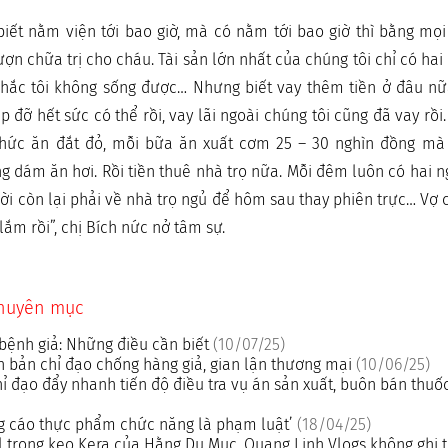
iết nằm viện tới bao giờ, mà có nằm tới bao giờ thì bằng mọi
n chữa trị cho cháu. Tài sản lớn nhất của chúng tôi chỉ có hai 
chắc tôi không sống được… Nhưng biết vay thêm tiền ở đâu nữ
 đỡ hết sức có thể rồi, vay lãi ngoài chúng tôi cũng đã vay rồi.
 thức ăn đắt đỏ, mỗi bữa ăn xuất cơm 25 – 30 nghìn đồng m
 dám ăn hơi. Rồi tiền thuê nhà trọ nữa. Mỗi đêm luôn có hai n
ười còn lại phải về nhà trọ ngủ để hôm sau thay phiên trực… Vợ 
 lắm rồi”, chị Bích nức nở tâm sự.
chuyên mục
bệnh giả: Những điều cần biết
(10/07/25)
 bản chỉ đạo chống hàng giả, gian lận thương mại
(10/06/25)
ỉ đạo đẩy nhanh tiến độ điều tra vụ án sản xuất, buôn bán thuốc
ng cáo thực phẩm chức năng là phạm luật’
(18/04/25)
l trong kẹo Kera của Hằng Du Mục, Quang Linh Vlogs không ghi 