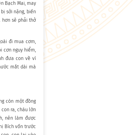
iện Bạch Mai, may
bị sởi nặng, biến
á hơn sẽ phải thở
goài đi mua cơm,
ỏi cơn nguy hiểm,
nh đưa con về vì
 nước mắt dài mà
ông còn một đồng
 con ra, cháu lớn
nh, nên làm được
hị Bích vốn trước
con, con lại vào