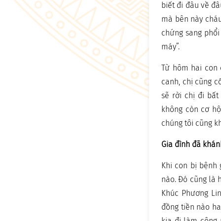
biết đi đâu về đ
mà bên này cháu 
chứng sang phổi 
máy”.
Từ hôm hai con c
canh, chị cũng c
sẽ rời chị đi bấ
không còn cơ hộ
chúng tôi cũng 
Gia đình đã khán
Khi con bị bệnh 
nào. Đó cũng là h
Khúc Phương Lin
đồng tiền nào ha
kia đi làm công 