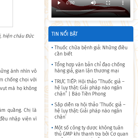
TIN NỔI BẬT
, hiện cháu Đức
Thuốc chữa bệnh giả: Những điều
cần biết
Tổng hợp văn bản chỉ đạo chống
hàng giả, gian lận thương mại
hững ánh nhìn vô
n chống chọi với
TRỰC TIẾP: Hội thảo “Thuốc giả –
hệ lụy thật: Giải pháp nào ngăn
ùn vụt mà họ không
chặn” | Báo Tiền Phong
Sắp diễn ra hội thảo ‘Thuốc giả –
âm quầng. Chị là
hệ lụy thật: Giải pháp nào ngăn
chặn’
 đều nhập viện vì
Một số công ty dược không tuân
thủ GMP khi thanh tra bởi Cơ quan