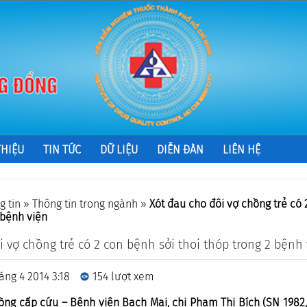
THIỆU
TIN TỨC
DỮ LIỆU
DIỄN ĐÀN
LIÊN HỆ
g tin
»
Thông tin trong ngành
»
Xót đau cho đôi vợ chồng trẻ có 
 bệnh viện
i vợ chồng trẻ có 2 con bệnh sởi thoi thóp trong 2 bệnh
áng 4 2014 3:18
154 lượt xem
òng cấp cứu – Bệnh viện Bạch Mai, chị Phạm Thị Bích (SN 1982, 