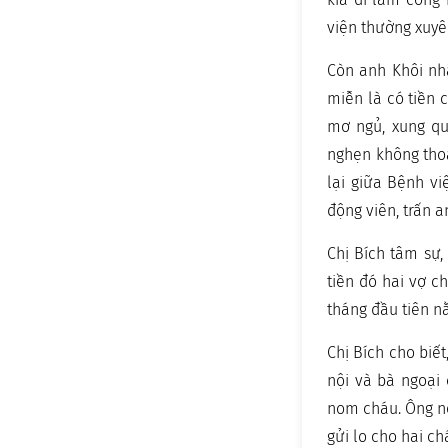
viện thường xuyên
Còn anh Khôi nhậ
miễn là có tiền 
mơ ngủ, xung qua
nghẹn không thoá
lại giữa Bệnh vi
động viên, trấn a
Chị Bích tâm sự,
tiền đó hai vợ c
tháng đầu tiên n
Chị Bích cho biế
nội và bà ngoại
nom cháu. Ông nội
gửi lo cho hai c