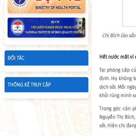
Chị Bích (áo s
Hết nước mắt vì 
ĐỐI TÁC
Tại phòng cấp cứ
định. Họ không b
THỐNG KÊ TRUY CẬP
dịch sởi. Mỗi ngà
khỏi rùng mình s
Trong góc căn p
Nguyễn Thị Bích,
sởi. Hiện chị đa