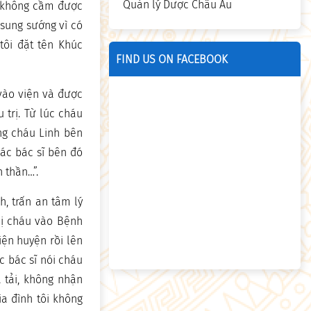
Quản lý Dược Châu Âu
ch không cầm được
 sung sướng vì có
 tôi đặt tên Khúc
FIND US ON FACEBOOK
 vào viện và được
 trị. Từ lúc cháu
ông cháu Linh bên
Các bác sĩ bên đó
 thần…”.
, trấn an tâm lý
hị cháu vào Bệnh
iện huyện rồi lên
ác bác sĩ nói cháu
á tải, không nhận
a đình tôi không