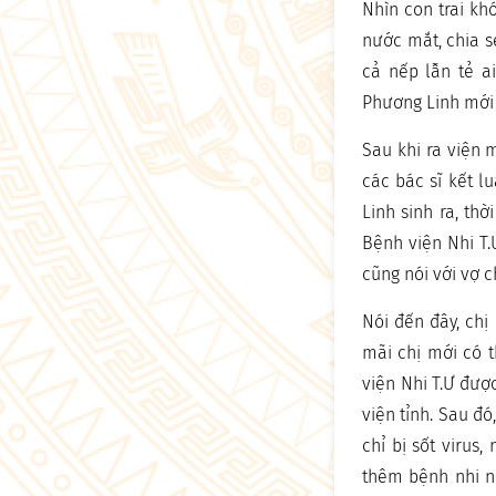
Nhìn con trai kh
nước mắt, chia sẻ
cả nếp lẫn tẻ ai
Phương Linh mới 
Sau khi ra viện 
các bác sĩ kết l
Linh sinh ra, th
Bệnh viện Nhi T.
cũng nói với vợ c
Nói đến đây, chị
mãi chị mới có t
viện Nhi T.Ư đượ
viện tỉnh. Sau đó
chỉ bị sốt virus
thêm bệnh nhi nữ