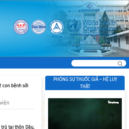
PHÓNG SỰ THUỐC GIẢ – HỆ LUỴ
2 con bệnh sởi
THẬT
 viện
trú tại thôn Dâu,