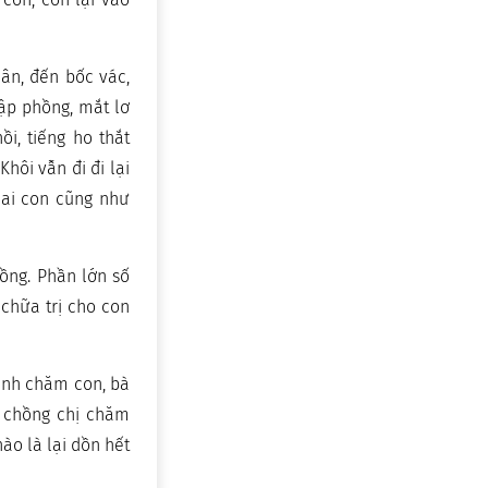
ân, đến bốc vác,
hập phồng, mắt lơ
i, tiếng ho thắt
hôi vẫn đi đi lại
hai con cũng như
đồng. Phần lớn số
 chữa trị cho con
cạnh chăm con, bà
ợ chồng chị chăm
ào là lại dồn hết