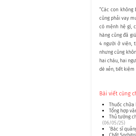
“Các con không b
cũng phải vay mượ
có mệnh hệ gì, 
hàng cũng đã giúp
4 người ở viện,
nhưng cũng không
hai cháu, hai ng
dè xẻn, tiết kiệm
Bài viết cùng 
Thuốc chữa 
Tổng hợp văn
Thủ tướng ch
(06/05/25)
‘Bác sĩ quả
Chất Sorbito