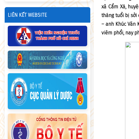
xã Cẩm Xá, huyệ
LIÊN KẾT WEBSITE
tháng tuổi bị sở
– anh Khúc Văn K
viêm phổi, nay ph