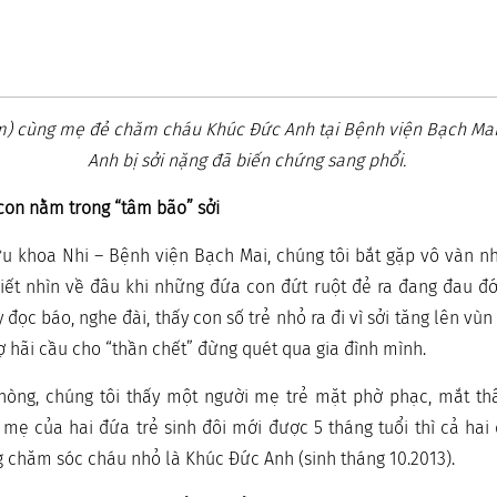
ẫm) cùng mẹ đẻ chăm cháu Khúc Đức Anh tại Bệnh viện Bạch Mai
Anh bị sởi nặng đã biến chứng sang phổi.
con nằm trong “tâm bão” sởi
u khoa Nhi – Bệnh viện Bạch Mai, chúng tôi bắt gặp vô vàn n
iết nhìn về đâu khi những đứa con đứt ruột đẻ ra đang đau đớ
y đọc báo, nghe đài, thấy con số trẻ nhỏ ra đi vì sởi tăng lên v
ợ hãi cầu cho “thần chết” đừng quét qua gia đình mình.
hòng, chúng tôi thấy một người mẹ trẻ mặt phờ phạc, mắt th
 mẹ của hai đứa trẻ sinh đôi mới được 5 tháng tuổi thì cả hai
ng chăm sóc cháu nhỏ là Khúc Đức Anh (sinh tháng 10.2013).