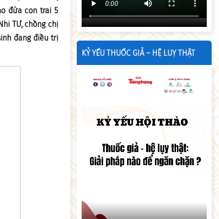
o đứa con trai 5
Nhi TƯ, chồng chị
inh đang điều trị
KỶ YẾU THUỐC GIẢ – HỆ LUỴ THẬT