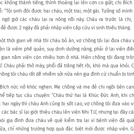
óc không thành tiếng, thỉnh thoảng lại lên cơn co giật, chị Bí
: “Tôi sinh đôi được hai cháu, một trai, một gái. Tưởng số mình
 ngờ giờ các cháu lại ra nông nỗi này. Cháu ra trước là chị,
đẻ được 2 ngày đã phải nhập viện cấp cứu vì sinh thiếu tháng.
một thời gian về nhà thì cháu bỏ ăn, vợ chồng tôi lại đưa cháu
uận là viêm phế quản, suy dinh dưỡng nặng, phải ở lại viện điều
ời gian nằm viện còn nhiều hơn ở nhà. Hiện chồng tôi đang tr
Ư. Cháu phải thở máy, phổi đã trắng hết rồi, khó mà qua khỏi. 
hồng tôi cháu rất dễ nhiễm sởi nữa nên gia đình cứ chuẩn bị tinh
 Bích nức nở khóc nghẹn. Mẹ chồng và mẹ đẻ chị ngồi bên cạnh
hể tiếp tục câu chuyện: “Cháu thứ hai là Khúc Đức Anh, khi c
c hai ngày thì cháu Anh cũng bị sốt cao, vợ chồng tôi đưa vào v
, các bác sĩ lại giới thiệu cháu lên viện Nhi T.Ư, nhưng tại đây c
, nói gia đình đưa cháu về quê kiểm tra lại vì bệnh viện đã qu
a, chỉ những trường hợp quá đặc biệt mới được nhập viện. Gi