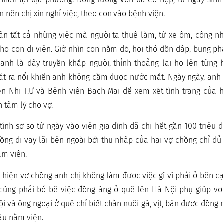
 nên chị xin nghỉ việc, theo con vào bệnh viện.
n tất cả những việc mà người ta thuê làm, từ xe ôm, công nh
cho con đi viện. Giờ nhìn con nằm đó, hơi thở dồn dập, bụng p
nh là dây truyền khắp người, thỉnh thoảng lại ho lên từng hồ
t ra nổi khiến anh không cầm được nước mắt. Ngày ngày, anh K
ện Nhi T.Ư và Bệnh viện Bạch Mai để xem xét tình trạng của 
n tâm lý cho vợ.
 tính sơ sơ từ ngày vào viện gia đình đã chi hết gần 100 triệu 
hồng đi vay lãi bên ngoài bởi thu nhập của hai vợ chồng chỉ đủ
ằm viện.
t, hiện vợ chồng anh chị không làm được việc gì vì phải ở bên 
 cũng phải bỏ bê việc đồng áng ở quê lên Hà Nội phụ giúp v
 và ông ngoại ở quê chỉ biết chăn nuôi gà, vịt, bán được đồng n
háu nằm viện.