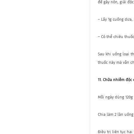
để gây nôn, giải độc
– Lấy 1g cuống dưa,
– Có thể chiêu thuố
Sau khi uống loại t
thuốc này mà vẫn ch
11. Chữa nhiễm độc
Mỗi ngày dùng 120g 
Chia làm 2 lần uống 
Điều trị liên tục ha