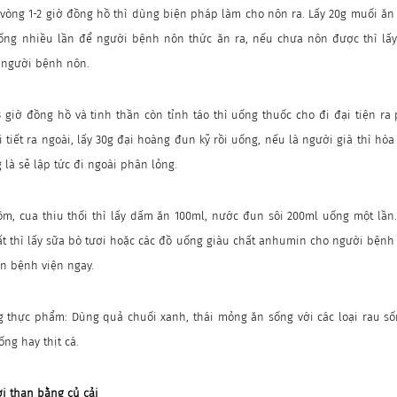
vòng 1-2 giờ đồng hồ thì dùng biện pháp làm cho nôn ra. Lấy 20g muối ăn
uống nhiều lần để người bệnh nôn thức ăn ra, nếu chưa nôn được thì lấ
 người bệnh nôn.
 giờ đồng hồ và tinh thần còn tỉnh táo thì uống thuốc cho đi đại tiện ra
tiết ra ngoài, lấy 30g đại hoàng đun kỹ rồi uống, nếu là người già thì hòa
là sẽ lập tức đi ngoài phân lỏng.
ôm, cua thiu thối thì lấy dấm ăn 100ml, nước đun sôi 200ml uống một lần
t thì lấy sữa bò tươi hoặc các đồ uống giàu chất anhumin cho người bệnh
ến bệnh viện ngay.
ng thực phẩm: Dùng quả chuối xanh, thái mỏng ăn sống với các loại rau số
ống hay thịt cá.
ơi than bằng củ cải