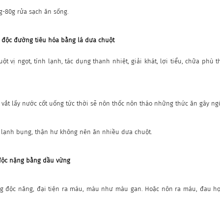
g-80g rửa sạch ăn sống.
 độc đường tiêu hóa bằng lá dưa chuột
t vị ngọt, tính lạnh, tác dụng thanh nhiệt, giải khát, lợi tiểu, chữa phù t
ã vắt lấy nước cốt uống tức thời sẽ nôn thốc nôn tháo những thức ăn gây ng
lạnh bụng, thận hư không nên ăn nhiều dưa chuột.
độc nặng bằng dầu vừng
úng độc năng, đại tiện ra máu, màu như màu gan. Hoặc nôn ra máu, đau họ