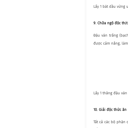
Lấy 1 bát dầu vừng u
9. Chữa ngộ độc thị
Đậu ván trắng (bạch
được cảm nắng, làm 
Lấy 1 thăng đậu ván
10. Giải độc thức ă
Tất cả các bộ phận