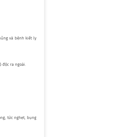
hũng và bệnh kiết lỵ
ộ độc ra ngoài.
ng, tức nghẹt, bụng