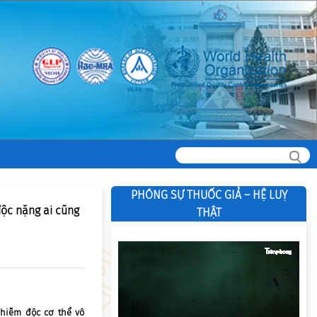
PHÓNG SỰ THUỐC GIẢ – HỆ LUỴ
độc nặng ai cũng
THẬT
nhiễm độc cơ thể vô