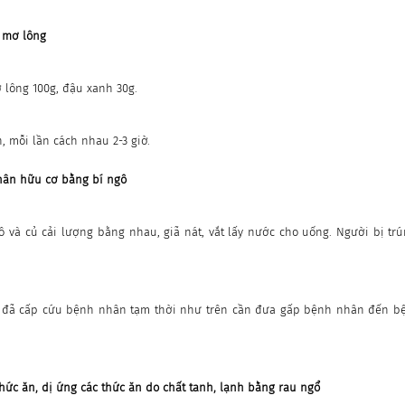
y mơ lông
 lông 100g, đậu xanh 30g.
, mỗi lần cách nhau 2-3 giờ.
hân hữu cơ bằng bí ngô
gô và củ cải lượng bằng nhau, giã nát, vắt lấy nước cho uống. Người bị tr
i đã cấp cứu bệnh nhân tạm thời như trên cần đưa gấp bệnh nhân đến bệ
hức ăn, dị ứng các thức ăn do chất tanh, lạnh bằng rau ngổ