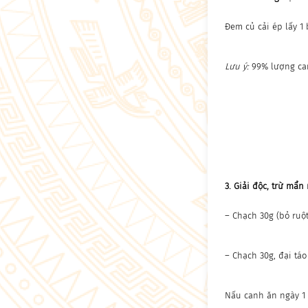
Đem củ cải ép lấy 1
Lưu ý:
99% lượng can 
3. Giải độc, trừ mẩ
– Chạch 30g (bỏ ruột
– Chạch 30g, đại táo 
Nấu canh ăn ngày 1 t