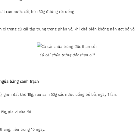
 bát con nước cốt, hòa 30g đường rồi uống.
xi trong củ cải tập trung trong phần vỏ, khi chế biến không nên gọt bỏ vỏ
Củ cải chữa trúng độc than củi
n ngứa bằng canh trạch
), giun đất khô 10g, rau sam 50g sắc nước uống bỏ bã, ngày 1 lần.
15g, gia vị vừa đủ.
hang, liều trong 10 ngày.