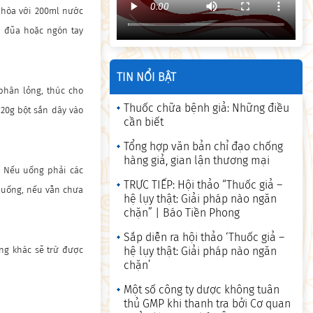
 hòa với 200ml nước
y đũa hoặc ngón tay
TIN NỔI BẬT
 phân lỏng, thúc cho
Thuốc chữa bệnh giả: Những điều
 20g bột sắn dây vào
cần biết
Tổng hợp văn bản chỉ đạo chống
hàng giả, gian lận thương mại
. Nếu uống phải các
TRỰC TIẾP: Hội thảo “Thuốc giả –
 uống, nếu vẫn chưa
hệ lụy thật: Giải pháp nào ngăn
chặn” | Báo Tiền Phong
Sắp diễn ra hội thảo ‘Thuốc giả –
ng khác sẽ trừ được
hệ lụy thật: Giải pháp nào ngăn
chặn’
Một số công ty dược không tuân
thủ GMP khi thanh tra bởi Cơ quan