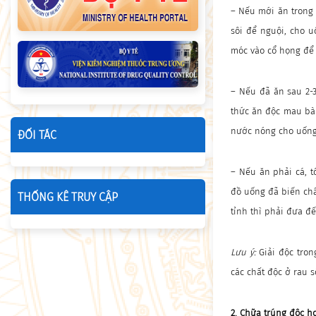
– Nếu mới ăn trong 
sôi để nguội, cho 
móc vào cổ họng để
– Nếu đã ăn sau 2-3
thức ăn độc mau bài 
nước nóng cho uống 
ĐỐI TÁC
– Nếu ăn phải cá, t
đồ uống đã biến chấ
THỐNG KÊ TRUY CẬP
tỉnh thì phải đưa đ
Lưu ý:
Giải độc tro
các chất độc ở rau s
2. Chữa trúng độc h