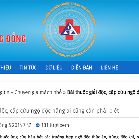
THIỆU
TIN TỨC
DỮ LIỆU
DIỄN ĐÀN
LIÊN HỆ
g tin
»
Chuyên gia mách nhỏ
»
Bài thuốc giải độc, cấp cứu ngộ 
 độc, cấp cứu ngộ độc nặng ai cũng cần phải biết
áng 6 2014 7:47
181 lượt xem
 thuốc ứng cứu hầu hết các trường hợp ngộ độc thức ăn, trúng độc khí, 