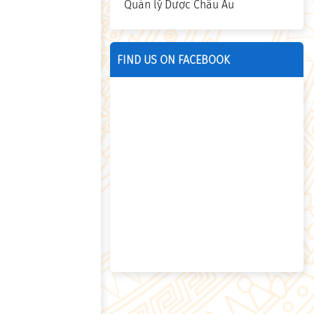
Quản lý Dược Châu Âu
FIND US ON FACEBOOK
.