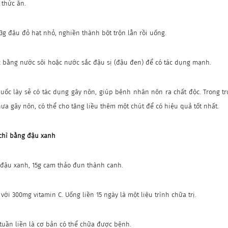
 thức ăn.
 3g đậu đỏ hạt nhỏ, nghiền thành bột trộn lẫn rồi uống.
c bằng nước sôi hoặc nước sắc đậu sị (đậu đen) để có tác dụng mạnh.
huốc lày sẽ có tác dụng gây nôn, giúp bệnh nhân nôn ra chất độc. Trong 
ưa gây nôn, có thể cho tăng liều thêm một chút để có hiệu quả tốt nhất.
 chì bằng đậu xanh
đậu xanh, 15g cam thảo đun thành canh.
với 300mg vitamin C. Uống liền 15 ngày là một liệu trình chữa trị.
i tuần liền là cơ bản có thể chữa được bệnh.