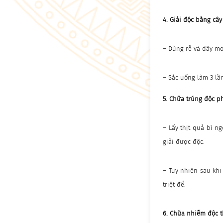
4. Giải độc bằng câ
– Dùng rễ và dây mơ
– Sắc uống làm 3 lần
5. Chữa trúng độc p
– Lấy thịt quả bí n
giải được độc.
– Tuy nhiên sau kh
triệt để.
6. Chữa nhiễm độc t