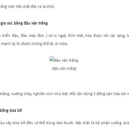
ống nôn hết chất độc ra là khỏi.
t gia súc bằng đậu ván trắng
 biển đậu, đậu mày tằm…) có vị ngọt, tính mát, hòa được với các tạng, t
mạnh tỳ, trị được chứng thổ tả, ói mửa…
Đậu ván trắng
 trắng, nướng cháy, nghiền mịn như bột. Mỗi lần dùng 3 đồng cân hòa với 
n bằng dưa bở
 của cây dưa bở đều có thể dùng làm thuốc. Đặc biệt là bộ phận cuống d