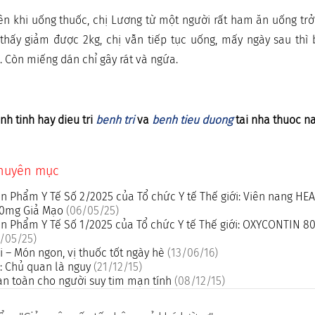
ên khi uống thuốc, chị Lương từ một người rất ham ăn uống tr
 thấy giảm được 2kg, chị vẫn tiếp tục uống, mấy ngày sau thì b
 Còn miếng dán chỉ gây rát và ngứa.
nh tinh hay dieu tri
benh tri
va
benh tieu duong
tai nha thuoc n
chuyên mục
n Phẩm Y Tế Số 2/2025 của Tổ chức Y tế Thế giới: Viên nang H
500mg Giả Mạo
(06/05/25)
n Phẩm Y Tế Số 1/2025 của Tổ chức Y tế Thế giới: OXYCONTIN 8
/05/25)
 – Món ngon, vị thuốc tốt ngày hè
(13/06/16)
: Chủ quan là nguy
(21/12/15)
n toàn cho người suy tim mạn tính
(08/12/15)