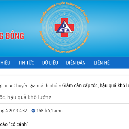
THIỆU
TIN TỨC
DỮ LIỆU
DIỄN ĐÀN
LIÊN HỆ
g tin
»
Chuyên gia mách nhỏ
»
Giảm cân cấp tốc, hậu quả khó 
ốc, hậu quả khó lường
ng 4 2013 4:32
168 lượt xem
cáo “có cánh”