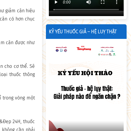
hư giảm cân hiệu
 cân có hơn chục
KỶ YẾU THUỐC GIẢ – HỆ LUỴ THẬT
iảm cân được như
n cho cơ thể. Sẽ
loại thuốc thông
ỉ trong vòng một
e&Đẹp 24H, thuốc
, không cần phải