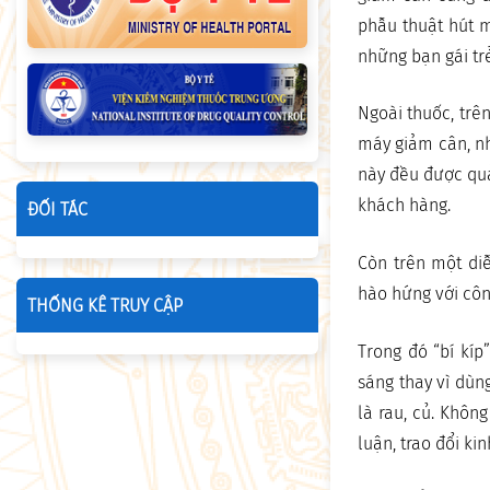
phẫu thuật hút m
những bạn gái trẻ
Ngoài thuốc, trê
máy giảm cân, n
này đều được quả
khách hàng.
ĐỐI TÁC
Còn trên một diễ
hào hứng với côn
THỐNG KÊ TRUY CẬP
Trong đó “bí kíp
sáng thay vì dùn
là rau, củ. Khôn
luận, trao đổi ki