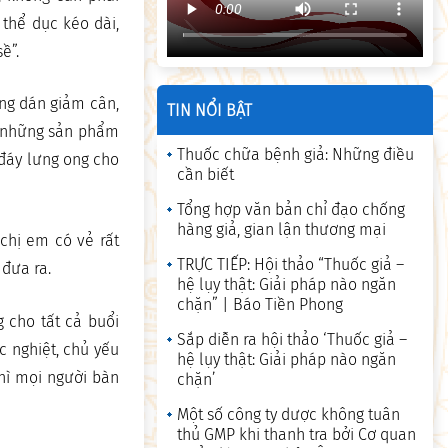
 thể dục kéo dài,
ề”.
ng dán giảm cân,
TIN NỔI BẬT
, những sản phẩm
Thuốc chữa bệnh giả: Những điều
 đáy lưng ong cho
cần biết
Tổng hợp văn bản chỉ đạo chống
hàng giả, gian lận thương mại
chị em có vẻ rất
TRỰC TIẾP: Hội thảo “Thuốc giả –
 đưa ra.
hệ lụy thật: Giải pháp nào ngăn
chặn” | Báo Tiền Phong
 cho tất cả buổi
Sắp diễn ra hội thảo ‘Thuốc giả –
c nghiệt, chủ yếu
hệ lụy thật: Giải pháp nào ngăn
thì mọi người bàn
chặn’
Một số công ty dược không tuân
thủ GMP khi thanh tra bởi Cơ quan