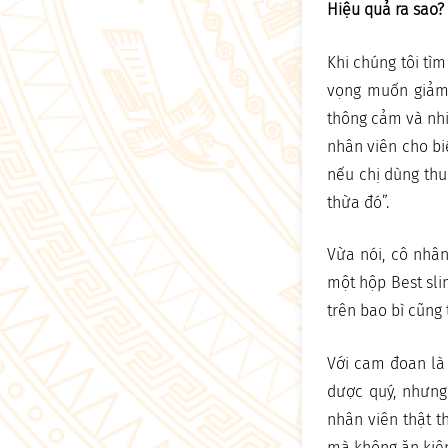
Hiệu quả ra sao?
Khi chúng tôi tì
vọng muốn giảm đ
thông cảm và nhiệ
nhân viên cho bi
nếu chị dùng thuố
thừa đó”.
Vừa nói, cô nhân
một hộp Best sli
trên bao bì cũng 
Với cam đoan là
dược quý, nhưng 
nhân viên thật t
mà không ăn kiên