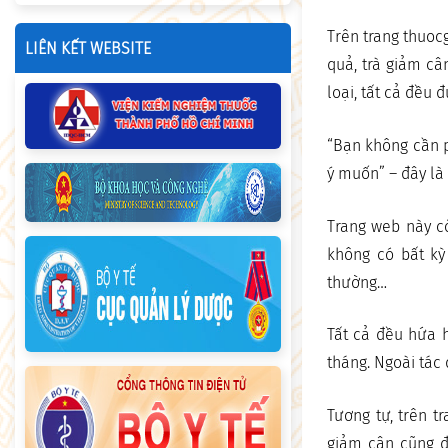
Trên trang thuoc
LIÊN KẾT WEBSITE
quả, trà giảm c
loại, tất cả đều
“Bạn không cần 
ý muốn” – đây là
Trang web này cò
không có bất kỳ
thường…
Tất cả đều hứa h
tháng. Ngoài tác 
Tương tự, trên 
giảm cân cũng đ