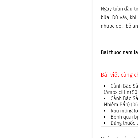
Ngay tuần đầu ti
bữa. Dù vậy, khi
nhược do… bỏ ăn.
Bai thuoc nam la
Bài viết cùng 
Cảnh Báo Sả
(Amoxicillin) 
Cảnh Báo Sả
Nhiễm Bẩn)
(06
Rau mồng tơi
Bệnh quai bị
Dùng thuốc a