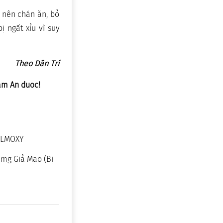
ở nên chán ăn, bỏ
ị ngất xỉu vì suy
Theo Dân Trí
am An duoc!
EALMOXY
0mg Giả Mạo (Bị