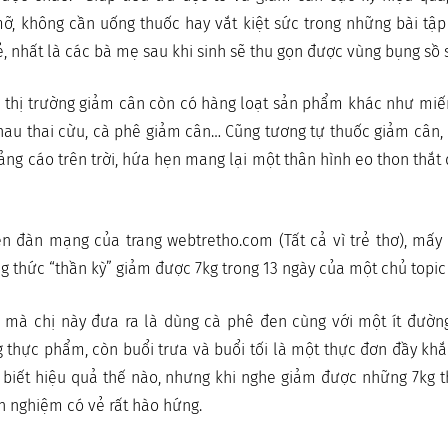
ỡ, không cần uống thuốc hay vắt kiệt sức trong những bài tập
, nhất là các bà mẹ sau khi sinh sẽ thu gọn được vùng bụng sồ s
n thị trường giảm cân còn có hàng loạt sản phẩm khác như miế
hau thai cừu, cà phê giảm cân… Cũng tương tự thuốc giảm cân
ng cáo trên trời, hứa hẹn mang lại một thân hình eo thon thắt
n đàn mạng của trang webtretho.com (Tất cả vì trẻ thơ), mấy 
g thức “thần kỳ” giảm được 7kg trong 13 ngày của một chủ topic
” mà chị này đưa ra là dùng cà phê đen cùng với một ít đường
g thực phẩm, còn buổi trưa và buổi tối là một thực đơn đầy khắ
g biết hiệu quả thế nào, nhưng khi nghe giảm được những 7kg 
nh nghiệm có vẻ rất hào hứng.