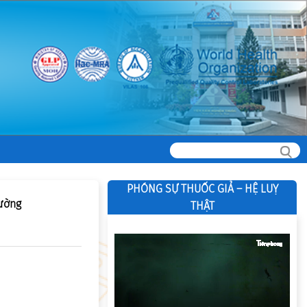
PHÓNG SỰ THUỐC GIẢ – HỆ LUỴ
lường
THẬT