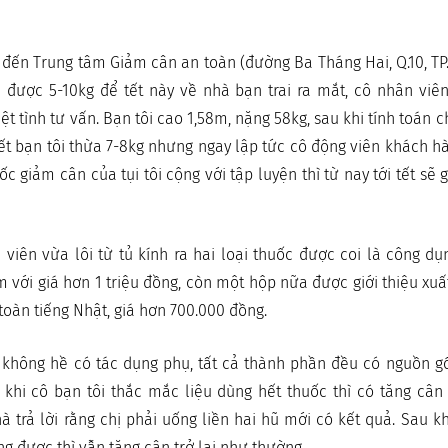
m đến Trung tâm Giảm cân an toàn (đường Ba Tháng Hai, Q.10, T
ược 5-10kg để tết này về nhà bạn trai ra mắt, cô nhân viên 
t tình tư vấn. Bạn tôi cao 1,58m, nặng 58kg, sau khi tính toán c
ết bạn tôi thừa 7-8kg nhưng ngay lập tức cô động viên khách hà
c giảm cân của tụi tôi cộng với tập luyện thì từ nay tới tết sẽ
 viên vừa lôi từ tủ kính ra hai loại thuốc được coi là công dụ
m với giá hơn 1 triệu đồng, còn một hộp nữa được giới thiệu xuấ
toàn tiếng Nhật, giá hơn 700.000 đồng.
 không hề có tác dụng phụ, tất cả thành phần đều có nguồn g
khi cô bạn tôi thắc mắc liệu dùng hết thuốc thì có tăng cân 
hà trả lời rằng chị phải uống liền hai hũ mới có kết quả. Sau k
g được thì vẫn tăng cân trở lại như thường.