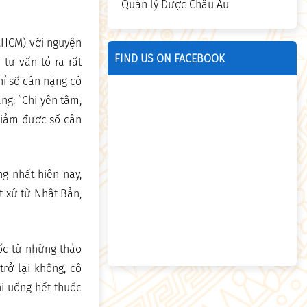
Quản lý Dược Châu Âu
P.HCM) với nguyện
FIND US ON FACEBOOK
tư vấn tỏ ra rất
hỉ số cân nặng cô
ng: “Chị yên tâm,
 giảm được số cân
ng nhất hiện nay,
t xứ từ Nhật Bản,
ốc từ những thảo
trở lại không, cô
hi uống hết thuốc