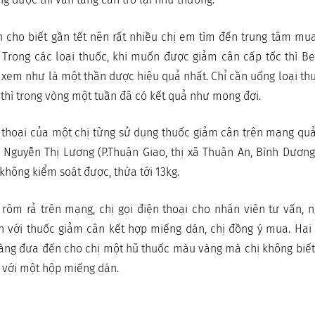
 cho biết gần tết nên rất nhiều chị em tìm đến trung tâm mu
i. Trong các loại thuốc, khi muốn được giảm cân cấp tốc thì B
 xem như là một thần dược hiệu quả nhất. Chỉ cần uống loại t
 thì trong vòng một tuần đã có kết quả như mong đợi.
 thoại của một chị từng sử dụng thuốc giảm cân trên mạng quả
ị Nguyễn Thị Lương (P.Thuận Giao, thị xã Thuận An, Bình Dương
không kiểm soát được, thừa tới 13kg.
rôm rả trên mạng, chị gọi điện thoại cho nhân viên tư vấn,
n với thuốc giảm cân kết hợp miếng dán, chị đồng ý mua. Hai
àng đưa đến cho chị một hũ thuốc màu vàng mà chị không biết 
 với một hộp miếng dán.