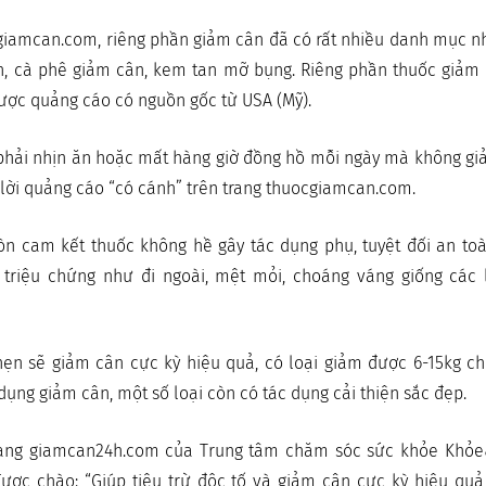
giamcan.com, riêng phần giảm cân đã có rất nhiều danh mục n
ân, cà phê giảm cân, kem tan mỡ bụng. Riêng phần thuốc giảm
 được quảng cáo có nguồn gốc từ USA (Mỹ).
phải nhịn ăn hoặc mất hàng giờ đồng hồ mỗi ngày mà không g
 lời quảng cáo “có cánh” trên trang thuocgiamcan.com.
n cam kết thuốc không hề gây tác dụng phụ, tuyệt đối an toà
 triệu chứng như đi ngoài, mệt mỏi, choáng váng giống các 
ẹn sẽ giảm cân cực kỳ hiệu quả, có loại giảm được 6-15kg ch
dụng giảm cân, một số loại còn có tác dụng cải thiện sắc đẹp.
trang giamcan24h.com của Trung tâm chăm sóc sức khỏe Khỏ
ược chào: “Giúp tiêu trừ độc tố và giảm cân cực kỳ hiệu quả