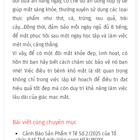
đối bữa ăn hàng ngày, có chế độ ăn uống hợp lý để
giúp mắt sáng khỏe, thường xuyên sử dụng các loại
thực phẩm như thịt, cá, trứng, rau quả, trái
cây….Đồng thời, đảm bảo mỗi ngày ngủ đủ 8 tiếng,
để mắt phục hồi sau một ngày học tập và làm việc
mệt mỏi, căng thẳng.
Vì vậy, để có một đôi mắt khỏe đẹp, linh hoạt, có
hồn thì bạn hãy biết cách chăm sóc bảo vệ nó bạn
nhé! Việc điều trị bệnh khô mắt là rất quan trọng
không chỉ trong việc lập kế hoạch để điều trị đạt
hiệu quả tốt đẹp mà còn duy trì khả năng làm việc
lâu dài của giác mạc mắt.
Bài viết cùng chuyên mục
Cảnh Báo Sản Phẩm Y Tế Số 2/2025 của Tổ
chức Y tế Thế giới: Viên nang HEALMOXY