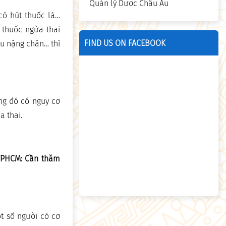
Quản lý Dược Châu Âu
 có hút thuốc lá…
 thuốc ngừa thai
FIND US ON FACEBOOK
u nặng chân… thì
ong đó có nguy cơ
a thai.
TPHCM: Cần thăm
t số người có cơ