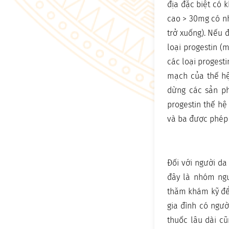
địa đặc biệt có 
cao > 30mg có nh
trở xuống). Nếu 
loại progestin (
các loại progesti
mạch của thế hệ
dừng các sản ph
progestin thế hệ 
và ba được phép
Đối với người da
đây là nhóm ngư
thăm khám kỹ để 
gia đình có ngườ
thuốc lâu dài c