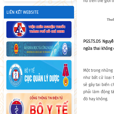
nữ trên thế giới 
LIÊN KẾT WEBSITE
Thuố
PGS.TS.DS Nguyễ
ngừa thai không đ
Một trong những 
như bất cứ loại 
sẽ gây tai biến 
phải làm động tá
đó hay không.