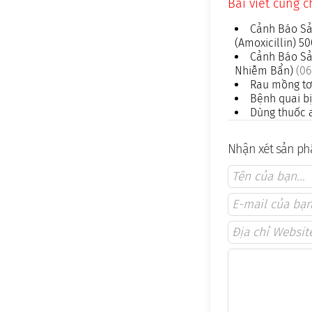
Bài viết cùng 
Cảnh Báo Sả
(Amoxicillin) 
Cảnh Báo Sả
Nhiễm Bẩn)
(06
Rau mồng tơi
Bệnh quai bị
Dùng thuốc a
Nhận xét sản phẩ