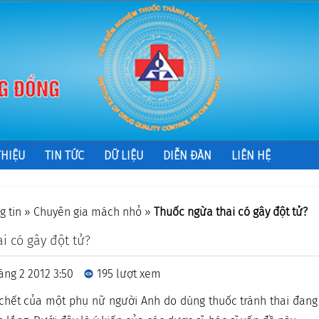
THIỆU
TIN TỨC
DỮ LIỆU
DIỄN ĐÀN
LIÊN HỆ
g tin
»
Chuyên gia mách nhỏ
»
Thuốc ngừa thai có gây đột tử?
i có gây đột tử?
áng 2 2012 3:50
195 lượt xem
 chết của một phụ nữ người Anh do dùng thuốc tránh thai đang