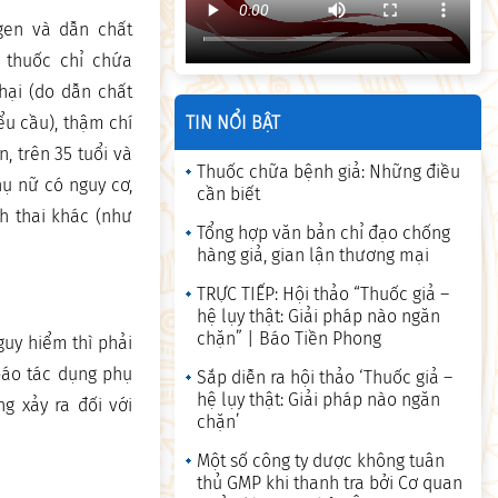
ogen và dẫn chất
i thuốc chỉ chứa
hại (do dẫn chất
TIN NỔI BẬT
ểu cầu), thậm chí
, trên 35 tuổi và
Thuốc chữa bệnh giả: Những điều
hụ nữ có nguy cơ,
cần biết
h thai khác (như
Tổng hợp văn bản chỉ đạo chống
hàng giả, gian lận thương mại
TRỰC TIẾP: Hội thảo “Thuốc giả –
hệ lụy thật: Giải pháp nào ngăn
chặn” | Báo Tiền Phong
uy hiểm thì phải
báo tác dụng phụ
Sắp diễn ra hội thảo ‘Thuốc giả –
hệ lụy thật: Giải pháp nào ngăn
g xảy ra đối với
chặn’
Một số công ty dược không tuân
thủ GMP khi thanh tra bởi Cơ quan