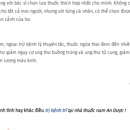
ng với bác sĩ chọn lựa thuốc thích hợp nhất cho mình. Không 
 cho tất cả mọi người, nhưng với từng cá nhân, có thể chọn đượ
àn cảnh của họ.
m, ngoại trừ bệnh lý thuyên tắc, thuốc ngừa thai đem đến nhi
như giảm nguy cơ ung thư buồng trứng và ung thư tử cung, giảm
m lượng máu kinh.
nh tính hay khác điều
trị bệnh trĩ
tại nhà thuốc nam An Dược !