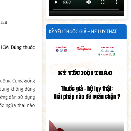
 Thái
KỶ YẾU THUỐC GIẢ – HỆ LUỴ THẬT
PHCM: Dùng thuốc
 uống. Cũng giống
ử dụng không đúng
hướng dẫn sử dụng
ốc ngừa thai nào