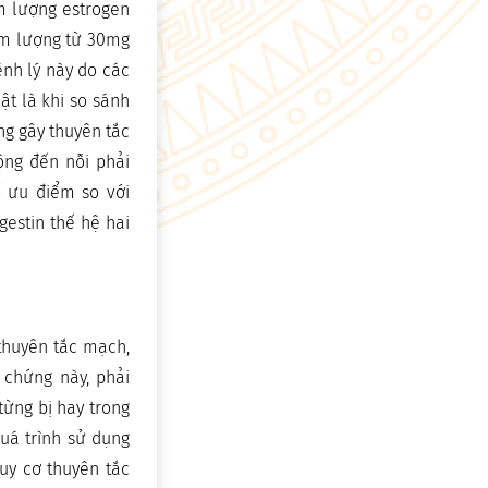
m lượng estrogen
hàm lượng từ 30mg
ệnh lý này do các
ật là khi so sánh
ăng gây thuyên tắc
ộng đến nỗi phải
ố ưu điểm so với
gestin thế hệ hai
 thuyên tắc mạch,
 chứng này, phải
từng bị hay trong
quá trình sử dụng
uy cơ thuyên tắc