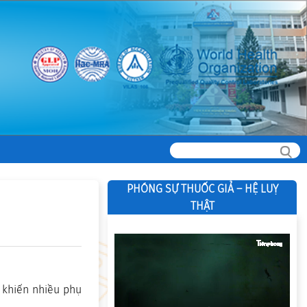
PHÓNG SỰ THUỐC GIẢ – HỆ LUỴ
THẬT
 khiến nhiều phụ