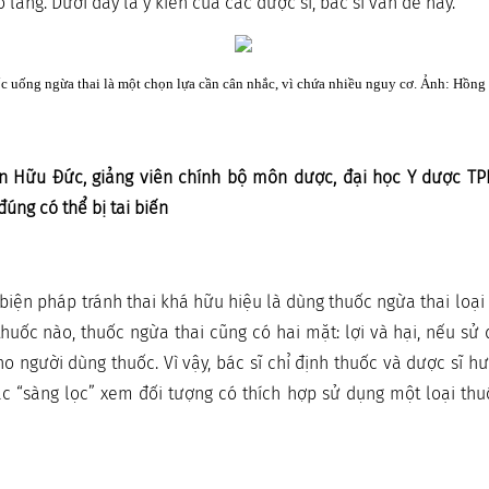
lo lắng. Dưới đây là ý kiến của các dược sĩ, bác sĩ vấn đề này.
c uống ngừa thai là một chọn lựa cần cân nhắc, vì chứa nhiều nguy cơ. Ảnh: Hồng
n Hữu Đức, giảng viên chính bộ môn dược, đại học Y dược T
úng có thể bị tai biến
biện pháp tránh thai khá hữu hiệu là dùng thuốc ngừa thai loại
thuốc nào, thuốc ngừa thai cũng có hai mặt: lợi và hại, nếu s
cho người dùng thuốc. Vì vậy, bác sĩ chỉ định thuốc và dược sĩ 
c “sàng lọc” xem đối tượng có thích hợp sử dụng một loại thu