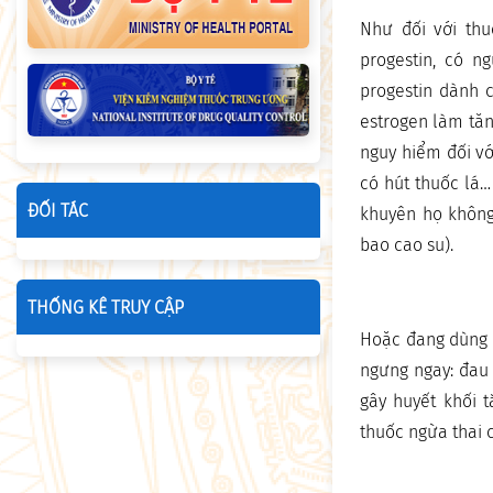
Như đối với thu
progestin, có n
progestin dành 
estrogen làm tăn
nguy hiểm đối vớ
có hút thuốc lá…
ĐỐI TÁC
khuyên họ không
bao cao su).
THỐNG KÊ TRUY CẬP
Hoặc đang dùng t
ngưng ngay: đau
gây huyết khối 
thuốc ngừa thai 