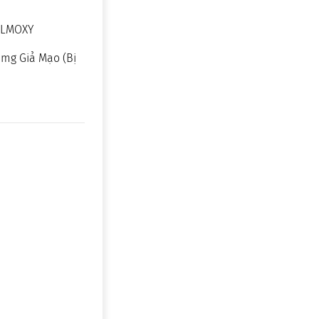
EALMOXY
0mg Giả Mạo (Bị