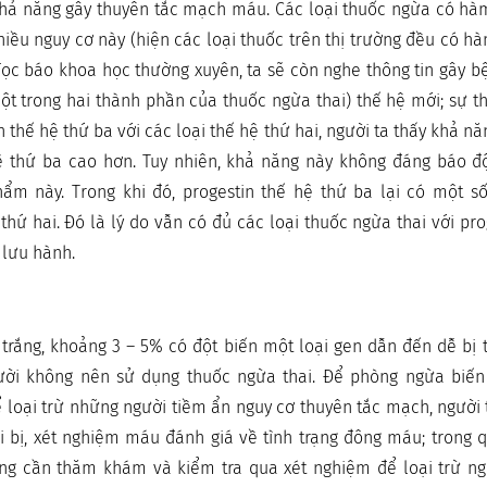
khả năng gây thuyên tắc mạch máu. Các loại thuốc ngừa có hà
iều nguy cơ này (hiện các loại thuốc trên thị trường đều có 
đọc báo khoa học thường xuyên, ta sẽ còn nghe thông tin gây b
một trong hai thành phần của thuốc ngừa thai) thế hệ mới; sự th
n thế hệ thứ ba với các loại thế hệ thứ hai, người ta thấy khả n
 thứ ba cao hơn. Tuy nhiên, khả năng này không đáng báo đ
ẩm này. Trong khi đó, progestin thế hệ thứ ba lại có một s
thứ hai. Đó là lý do vẫn có đủ các loại thuốc ngừa thai với pro
 lưu hành.
 trắng, khoảng 3 – 5% có đột biến một loại gen dẫn đến dễ bị
ời không nên sử dụng thuốc ngừa thai. Để phòng ngừa biến
loại trừ những người tiềm ẩn nguy cơ thuyên tắc mạch, người 
i bị, xét nghiệm máu đánh giá về tình trạng đông máu; trong 
ũng cần thăm khám và kiểm tra qua xét nghiệm để loại trừ ng