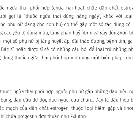
ốc ngừa thai phối hợp (chứa hai hoạt chất: dẫn chất estr
gười gọi là “thuốc ngừa thai dùng hàng ngày”, khác với loạ
cho phụ nữ đang cho con bú) có thể gây một số tác dụng có 
g các yếu tố đông máu, tăng phân huỷ fibrin và gây đông vón ti
i một số phụ nữ bị tăng huyết áp, đái tháo đường, bệnh tim, gan
 Bác sĩ hoặc dược sĩ sẽ có những câu hỏi để loại trừ những p
 dùng thuốc ngừa thai phối hợp mà dùng một biện pháp trán
huốc ngừa thai phối hợp, người phụ nữ gặp những dấu hiệu ng
 bụng, đau đầu dữ dội, đau ngực, đau chân… Đây là dấu hiệu 
tắc mạch của dẫn chất estrogen, thuộc loại hiếm gặp và khôn
chỉ chứa progestin đơn thuần như Exluton.