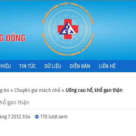
THIỆU
TIN TỨC
DỮ LIỆU
DIỄN ĐÀN
LIÊN HỆ
g tin
»
Chuyên gia mách nhỏ
»
Uống cao hổ, khổ gan thận
khổ gan thận
áng 7 2012 3:54
170 lượt xem