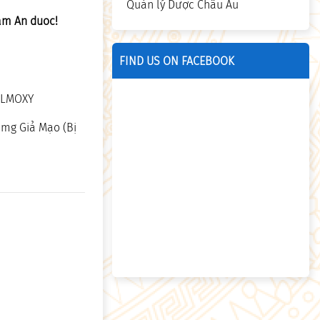
Quản lý Dược Châu Âu
am An duoc!
FIND US ON FACEBOOK
EALMOXY
0mg Giả Mạo (Bị