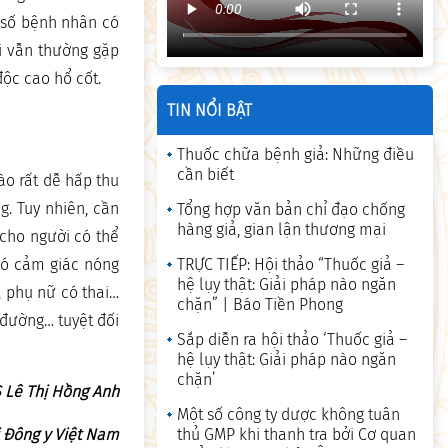
 số bệnh nhân có
ôi vẫn thường gặp
ộc cao hổ cốt.
TIN NỔI BẬT
Thuốc chữa bệnh giả: Những điều
cần biết
ào rất dễ hấp thu
g. Tuy nhiên, cần
Tổng hợp văn bản chỉ đạo chống
hàng giả, gian lận thương mại
 cho người có thể
có cảm giác nóng
TRỰC TIẾP: Hội thảo “Thuốc giả –
hệ lụy thật: Giải pháp nào ngăn
, phụ nữ có thai…
chặn” | Báo Tiền Phong
 đường… tuyệt đối
Sắp diễn ra hội thảo ‘Thuốc giả –
hệ lụy thật: Giải pháp nào ngăn
chặn’
 Lê Thị Hồng Anh
Một số công ty dược không tuân
i Đông y Việt Nam
thủ GMP khi thanh tra bởi Cơ quan