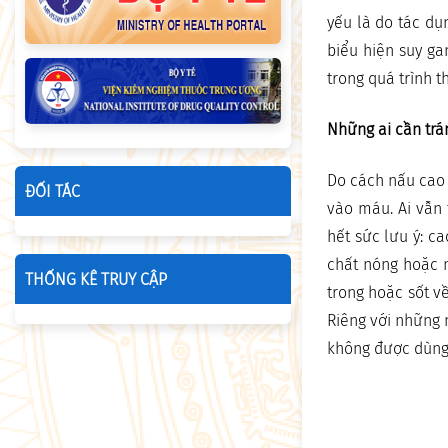
yếu là do tác dụ
biểu hiện suy ga
trong quá trình 
Những ai cần trá
Do cách nấu cao 
ĐỐI TÁC
vào máu. Ai vẫn 
hết sức lưu ý: c
chất nóng hoặc 
THỐNG KÊ TRUY CẬP
trong hoặc sốt về
Riêng với những 
không được dùng,