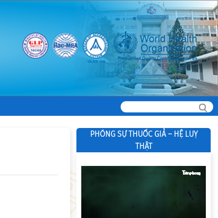
PHÓNG SỰ THUỐC GIẢ – HỆ LUỴ
THẬT