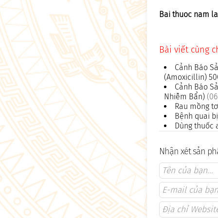
Bai thuoc nam la
Bài viết cùng 
Cảnh Báo Sả
(Amoxicillin) 
Cảnh Báo Sả
Nhiễm Bẩn)
(06
Rau mồng tơi
Bệnh quai bị
Dùng thuốc a
Nhận xét sản ph