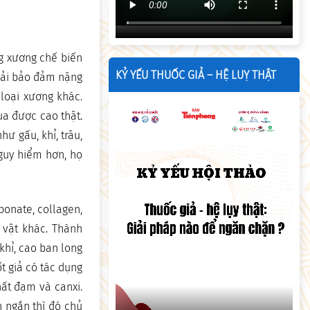
g xương chế biến
KỶ YẾU THUỐC GIẢ – HỆ LUỴ THẬT
hải bảo đảm nặng
loại xương khác.
a được cao thật.
ư gấu, khỉ, trâu,
guy hiểm hơn, họ
bonate, collagen,
 vật khác. Thành
khỉ, cao ban long
ốt giả có tác dụng
hất đạm và canxi.
 ngắn thì đó chủ