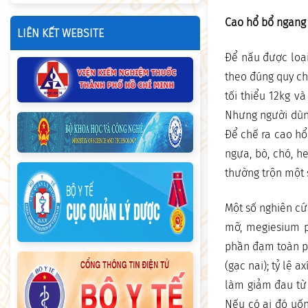
Cao hổ bổ ngang
LIÊN KẾT WEBSITE
Để nấu được loại
theo đúng quy c
tối thiểu 12kg v
Nhưng người dùng
Để chế ra cao hổ 
ngựa, bò, chó, h
thường trộn một 
Một số nghiên cứ
mỡ, megiesium p
phần đạm toàn ph
(gạc nai); tỷ lệ 
làm giảm đau từ 
Nếu có ai đó uốn