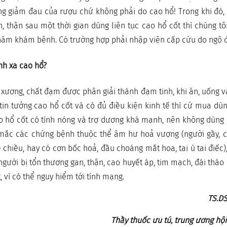
ng giảm đau của rượu chứ không phải do cao hổ! Trong khi đó,
n, thận sau một thời gian dùng liên tục cao hổ cốt thì chúng t
thăm khám bệnh. Có trường hợp phải nhập viện cấp cứu do ngộ đ
nh xa cao hổ?
xương, chất đạm được phân giải thành đạm tinh, khi ăn, uống v
tin tưởng cao hổ cốt và có đủ điều kiện kinh tế thì cứ mua dùn
ao hổ cốt có tính nóng và trợ dương khá mạnh, nên không dùng
mắc các chứng bệnh thuộc thể âm hư hoả vượng (người gầy, 
 chiều, hay có cơn bốc hoả, đầu choáng mắt hoa, tai ù tai điếc)
người bị tổn thương gan, thận, cao huyết áp, tim mạch, đái tháo
 vì có thể nguy hiểm tới tính mạng.
TS.DS
Thầy thuốc ưu tú, trung ương hộ