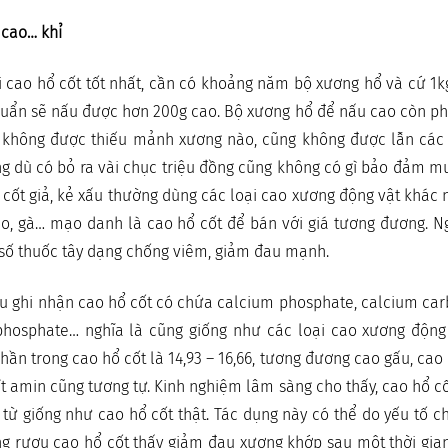
 cao… khỉ
 cao hổ cốt tốt nhất, cần có khoảng năm bộ xương hổ và cứ 1k
huẩn sẽ nấu được hơn 200g cao. Bộ xương hổ để nấu cao còn p
à không được thiếu mảnh xương nào, cũng không được lẫn các 
 dù có bỏ ra vài chục triệu đồng cũng không có gì bảo đảm mu
cốt giả, kẻ xấu thường dùng các loại cao xương động vật khác nh
eo, gà… mạo danh là cao hổ cốt để bán với giá tương đương. N
số thuốc tây dạng chống viêm, giảm đau mạnh.
u ghi nhận cao hổ cốt có chứa calcium phosphate, calcium car
hosphate… nghĩa là cũng giống như các loại cao xương động
ần trong cao hổ cốt là 14,93 – 16,66, tương đương cao gấu, cao 
axít amin cũng tương tự. Kinh nghiệm lâm sàng cho thấy, cao hổ c
từ giống như cao hổ cốt thật. Tác dụng này có thể do yếu tố c
g rượu cao hổ cốt thấy giảm đau xương khớp sau một thời gian