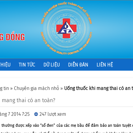
THIỆU
TIN TỨC
DỮ LIỆU
DIỄN ĐÀN
LIÊN HỆ
g tin
»
Chuyên gia mách nhỏ
»
Uống thuốc khi mang thai có an 
 mang thai có an toàn?
áng 7 2014 7:25
247 lượt xem
g thường được xếp vào “sổ đen” của các mẹ bầu để đảm bảo an toàn tuyệt đ