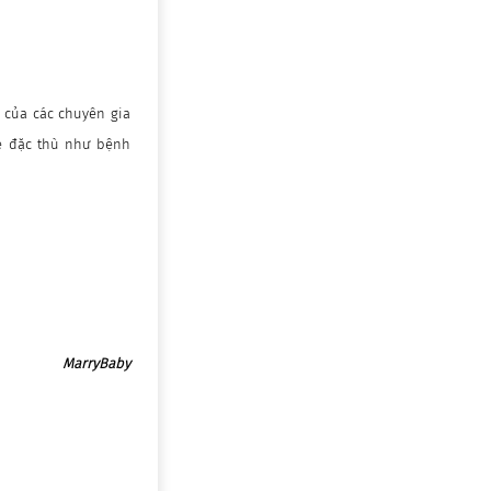
n của các chuyên gia
ỏe đặc thù như bệnh
MarryBaby