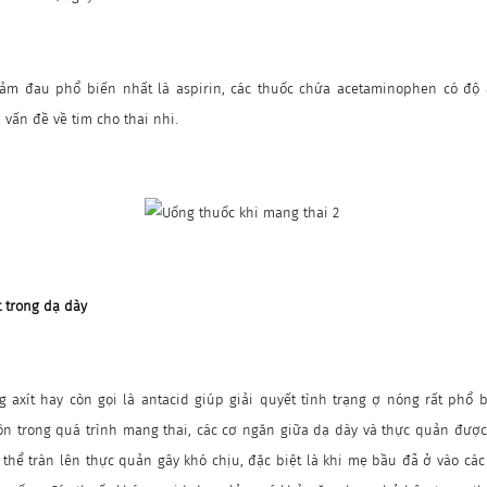
giảm đau phổ biến nhất là aspirin, các thuốc chứa acetaminophen có độ
a vấn đề về tim cho thai nhi.
t trong dạ dày
g axít hay còn gọi là antacid giúp giải quyết tình trạng ợ nóng rất phổ
ôn trong quá trình mang thai, các cơ ngăn giữa dạ dày và thực quản được
ó thể tràn lên thực quản gây khó chịu, đặc biệt là khi mẹ bầu đã ở vào các