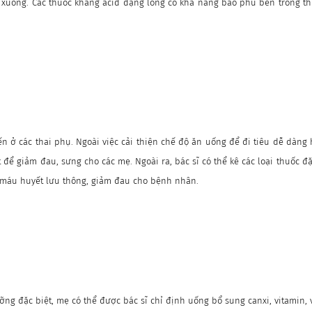
 xuống. Các thuốc kháng acid dạng lỏng có khả năng bao phủ bên trong th
n ở các thai phụ. Ngoài việc cải thiện chế độ ăn uống để đi tiêu dễ dàng h
ốt để giảm đau, sưng cho các mẹ. Ngoài ra, bác sĩ có thể kê các loại thuốc 
máu huyết lưu thông, giảm đau cho bệnh nhân.
ng đặc biệt, mẹ có thể được bác sĩ chỉ định uống bổ sung canxi, vitamin, 