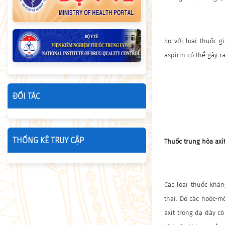
So với loại thuốc 
aspirin có thể gây r
ĐỐI TÁC
THỐNG KÊ TRUY CẬP
Thuốc trung hòa axí
Các loại thuốc khán
thai. Do các hoóc-m
axít trong dạ dày c