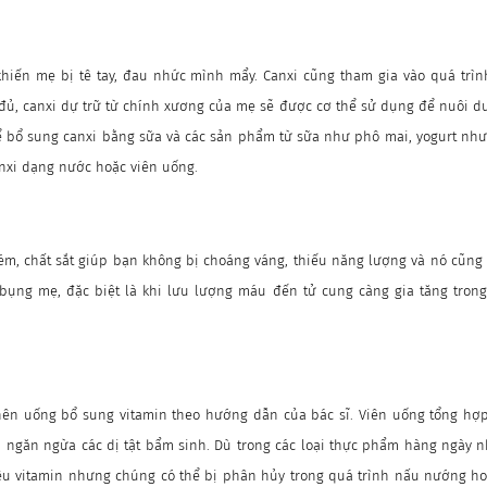
khiến mẹ bị tê tay, đau nhức mình mẩy. Canxi cũng tham gia vào quá trìn
đủ, canxi dự trữ từ chính xương của mẹ sẽ được cơ thể sử dụng để nuôi d
ể bổ sung canxi bằng sữa và các sản phẩm từ sữa như phô mai, yogurt như
nxi dạng nước hoặc viên uống.
m, chất sắt giúp bạn không bị choáng váng, thiếu năng lượng và nó cũng 
 bụng mẹ, đặc biệt là khi lưu lượng máu đến tử cung càng gia tăng trong
nên uống bổ sung vitamin theo hướng dẫn của bác sĩ. Viên uống tổng hợp 
úp ngăn ngừa các dị tật bẩm sinh. Dù trong các loại thực phẩm hàng ngày nh
ều vitamin nhưng chúng có thể bị phân hủy trong quá trình nấu nướng h