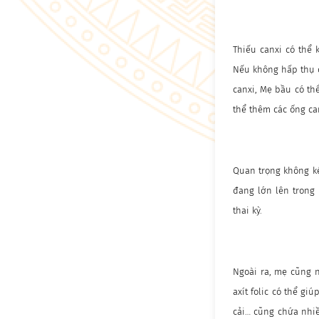
Thiếu canxi có thể 
Nếu không hấp thụ 
canxi, Mẹ bầu có th
thể thêm các ống ca
Quan trọng không ké
đang lớn lên trong
thai kỳ.
Ngoài ra, mẹ cũng 
axít folic có thể gi
cải… cũng chứa nhi