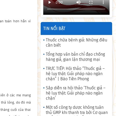
 an toàn hơn hẳn vì
TIN NỔI BẬT
Thuốc chữa bệnh giả: Những điều
cần biết
Tổng hợp văn bản chỉ đạo chống
hàng giả, gian lận thương mại
TRỰC TIẾP: Hội thảo “Thuốc giả –
hệ lụy thật: Giải pháp nào ngăn
chặn” | Báo Tiền Phong
Sắp diễn ra hội thảo ‘Thuốc giả –
hệ lụy thật: Giải pháp nào ngăn
 biến ở các mẹ mang
chặn’
 thả lỏng, do đó mà
Một số công ty dược không tuân
 tháng cuối của thai
thủ GMP khi thanh tra bởi Cơ quan