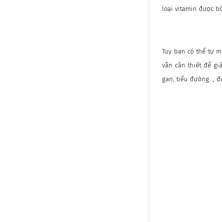
loại vitamin được b
Tuy bạn có thể tự m
vẫn cần thiết để g
gan, tiểu đường…, đ