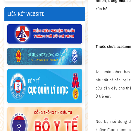
nhiên, trong một s
của bé.
LIÊN KẾT WEBSITE
Thuốc chứa acetam
Acetaminophen hay 
như tất cả các loại
cứu gần đây cho th
ở trẻ em.
Nếu bạn sử dụng dạ
không được dùng qu