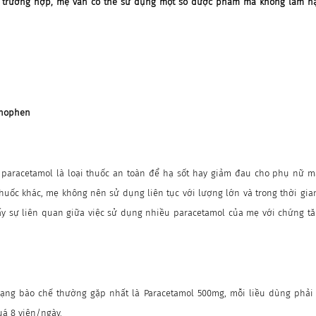
ố trường hợp, mẹ vẫn có thể sử dụng một số dược phẩm mà không làm hạ
inophen
paracetamol là loại thuốc an toàn để hạ sốt hay giảm đau cho phụ nữ ma
 thuốc khác, mẹ không nên sử dụng liên tục với lượng lớn và trong thời gia
ấy sự liên quan giữa việc sử dụng nhiều paracetamol của mẹ với chứng t
ng bào chế thường gặp nhất là Paracetamol 500mg, mỗi liều dùng phải 
á 8 viên/ngày.