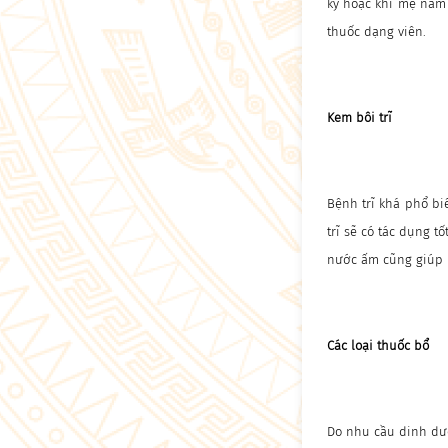
kỳ hoặc khi mẹ nằm
thuốc dạng viên.
Kem bôi trĩ
Bệnh trĩ khá phổ biế
trĩ sẽ có tác dụng t
nước ấm cũng giúp 
Các loại thuốc bổ
Do nhu cầu dinh dưỡ