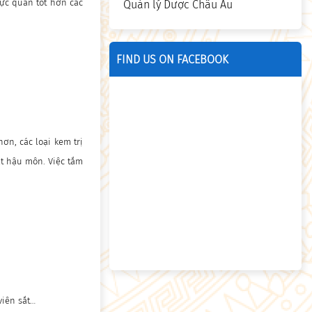
ực quản tốt hơn các
Quản lý Dược Châu Âu
FIND US ON FACEBOOK
ơn, các loại kem trị
đặt hậu môn. Việc tắm
viên sắt…