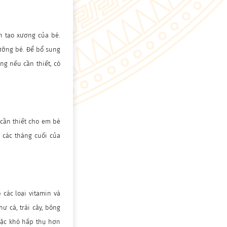
h tạo xương của bé.
ưỡng bé. Để bổ sung
ng nếu cần thiết, có
cần thiết cho em bé
 các tháng cuối của
các loại vitamin và
ư cá, trái cây, bông
oặc khó hấp thụ hơn