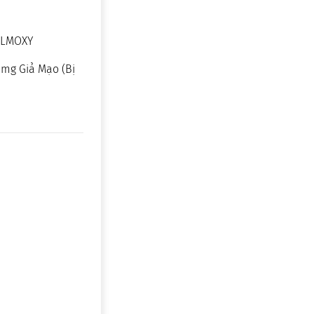
EALMOXY
0mg Giả Mạo (Bị