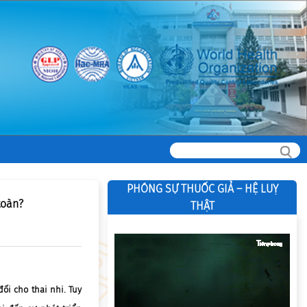
PHÓNG SỰ THUỐC GIẢ – HỆ LUỴ
toàn?
THẬT
ối cho thai nhi. Tuy