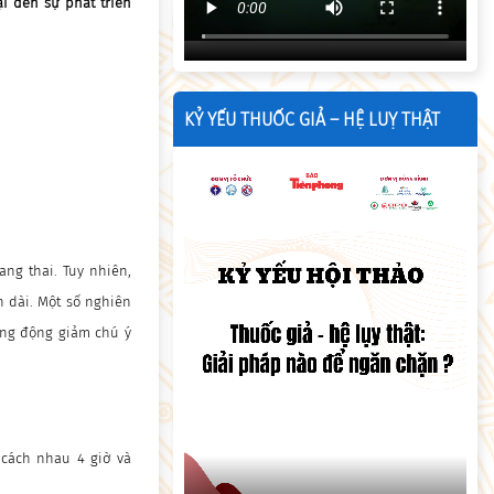
i đến sự phát triển
KỶ YẾU THUỐC GIẢ – HỆ LUỴ THẬT
ng thai. Tuy nhiên,
n dài. Một số nghiên
ăng động giảm chú ý
cách nhau 4 giờ và